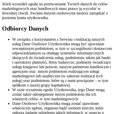
Jeżeli wyraziłeś zgodę na przetwarzanie Twoich danych do celów
marketingowych oraz handlowych masz prawo ją wycofać w
dowolnej chwili. Swoimi danymi osobowymi możesz zarządzać z
poziomu konta użytkownika.
Odbiorcy Danych
W związku z korzystaniem z Serwisu i realizacją naszych
usług Dane Osobowe Użytkownika mogą być ujawniane
zewnętrznym podmiotom, w tym w szczególności dostawcom
odpowiedzialnym za obsługę systemów informatycznych
służących do świadczenia usług, podmiotom, takim jak banki
i operatorzy płatności, firmy badawcze, podmioty świadczące
usługi księgowe lub prawne, naszym partnerom handlowym i
agencjom oraz innym podmiotom realizującym usługi
marketingowe lub analityczne (w zakresie realizacji tych
usług) oraz podmiotom, które są z nami powiązane – w tym
spółkom z naszej grupy kapitałowej.
W razie wyrażenia zgody Użytkownika, jego Dane mogą
zostać także udostępnione innym podmiotom dla ich
własnych celów, w tym marketingowych.
Dane Osobowe Użytkownika mogą zostać ujawnione
właściwym sądom, organom bądź osobom trzecim, które
zgłoszą żądanie udzielenia takich informacji, w oparciu o