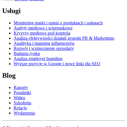
Usługi
Monitoring marki i opinii o produktach i usługach
Audyty mediowe i wizerunkowe
Kryzysy mediowe pod kontrolą
Analiza efektywności działań zespołu PR & Marketingu
Analityka i mapping influencerów
Rozwój i wzmocnienie sprzedaży
Badania rynku
Analiza employer branding
Wyższe pozycje w Google i nowe linki dla SEO
Blog
Raporty
Poradniki
Wideo
Szkolenia
Relacje
Wydarzenia