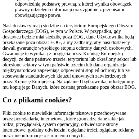
odpowiednią podstawę prawną, z której wynika obowiązek
prawny udzielenia informacji oraz zgodnie z przepisami
obowiązującego prawa.
Nasi dostawcy mają siedzibę na terytorium Europejskiego Obszaru
Gospodarczego (EOG), w tym w Polsce. W przypadku, gdy
dostawca będzie miał siedzibę poza EOG, dane Użytkownika będą
przekazane poza obszar EOG, a my zadbamy, aby nasi dostawcy
dawali gwarancje wysokiego stopnia ochrony danych osobowych.
Gwarancje te wynikają z przyjęcia przez Komisję Europejską
decyzji, że dane państwo trzecie, terytorium lub określony sektor lub
określone sektory w tym państwie trzecim lub dana organizacja
międzynarodowa zapewniają odpowiedni stopień ochrony lub ze
stosowania standardowych klauzul umownych zatwierdzonych
przez Komisję Europejską. Na żądanie Użytkownika, udostępnimy
mu kopię jego Danych, które zostaną przekazane poza obszar EOG.
Co z plikami cookies?
Pliki cookie to niewielkie informacje tekstowe przechowywane
przez przeglądarkę internetową, które gromadzą dane takie jak
rodzaj przeglądarki, system operacyjny, odwiedzone strony
internetowe, godziny odwiedzin, oglądane treści, oglądane reklamy
oraz inne informacje o strumieniu danych.