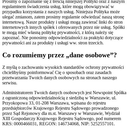
Prosimy o zapoznanie się z treścią niniejszej Polityki oraz z naszym
regulaminem świadczenia usług, które mogą obowiązywać w
przypadku korzystania z naszych usług. Niniejsza Polityka może
ulegać zmianom, zatem prosimy regularnie odwiedzać naszą stronę
internetową. Nasze produkty i usługi mogą zawierać linki do stron
internetowych innych spółek i oferowanych przez nie usług. Spółki
te mogą mieć własną politykę prywatności, z którą należy się
zapoznać. Nie ponosimy odpowiedzialności za praktyki dotyczące
prywatności ani za produkty i usługi ww. stron trzecich.
Co rozumiemy przez „dane osobowe”?
Z myślą o zachowaniu wysokich standardów ochrony prywatności
chcielibyśmy poinformować Cię o sposobach oraz zasadach
przetwarzania Twoich danych osobowych na stronach naszego
serwisu.
Administratorem Twoich danych osobowych jest Newspoint Spółka
z ograniczoną odpowiedzialnością z siedzibą w Warszawie, ul.
Przyokopowa 33, 01-208 Warszawa, wpisana do rejestru
przedsiębiorców Krajowego Rejestru Sądowego prowadzonego
przez Sąd Rejonowy dla m.st. Warszawy w Warszawie, Wydział
XIII Gospodarczy Krajowego Rejestru Sądowego, pod numerem
KRS: 0000466031, REGON: 146734068, NIP: 5252557101.