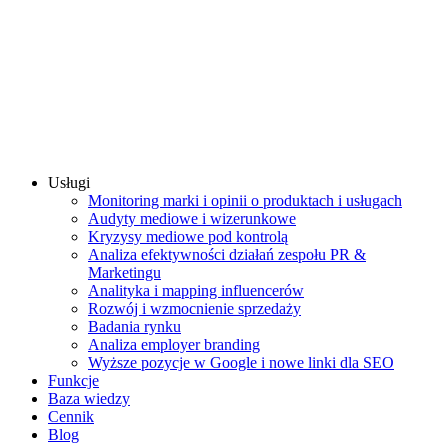
Usługi
Monitoring marki i opinii o produktach i usługach
Audyty mediowe i wizerunkowe
Kryzysy mediowe pod kontrolą
Analiza efektywności działań zespołu PR &
Marketingu
Analityka i mapping influencerów
Rozwój i wzmocnienie sprzedaży
Badania rynku
Analiza employer branding
Wyższe pozycje w Google i nowe linki dla SEO
Funkcje
Baza wiedzy
Cennik
Blog