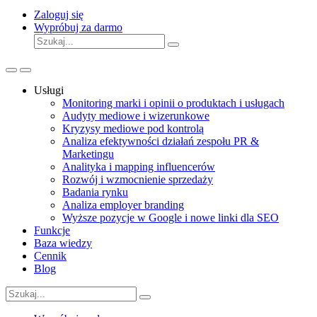
Zaloguj się
Wypróbuj za darmo
Usługi
Monitoring marki i opinii o produktach i usługach
Audyty mediowe i wizerunkowe
Kryzysy mediowe pod kontrolą
Analiza efektywności działań zespołu PR &
Marketingu
Analityka i mapping influencerów
Rozwój i wzmocnienie sprzedaży
Badania rynku
Analiza employer branding
Wyższe pozycje w Google i nowe linki dla SEO
Funkcje
Baza wiedzy
Cennik
Blog