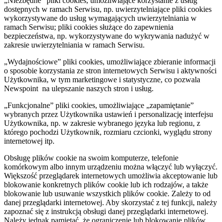
„Niezbędne” pliki cookies, umożliwiające korzystanie z usług
dostępnych w ramach Serwisu, np. uwierzytelniające pliki cookies
wykorzystywane do usług wymagających uwierzytelniania w
ramach Serwisu; pliki cookies służące do zapewnienia
bezpieczeństwa, np. wykorzystywane do wykrywania nadużyć w
zakresie uwierzytelniania w ramach Serwisu.
„Wydajnościowe” pliki cookies, umożliwiające zbieranie informacji
o sposobie korzystania ze stron internetowych Serwisu i aktywności
Użytkownika, w tym marketingowe i statystyczne, co pozwala
Newspoint na ulepszanie naszych stron i usług.
„Funkcjonalne” pliki cookies, umożliwiające „zapamiętanie”
wybranych przez Użytkownika ustawień i personalizację interfejsu
Użytkownika, np. w zakresie wybranego języka lub regionu, z
którego pochodzi Użytkownik, rozmiaru czcionki, wyglądu strony
internetowej itp.
Obsługę plików cookie na swoim komputerze, telefonie
komórkowym albo innym urządzeniu można włączyć lub wyłączyć.
Większość przeglądarek internetowych umożliwia akceptowanie lub
blokowanie konkretnych plików cookie lub ich rodzajów, a także
blokowanie lub usuwanie wszystkich plików cookie. Zależy to od
danej przeglądarki internetowej. Aby skorzystać z tej funkcji, należy
zapoznać się z instrukcją obsługi danej przeglądarki internetowej.
Należy jednak pamiętać, że ograniczenie lub blokowanie plików