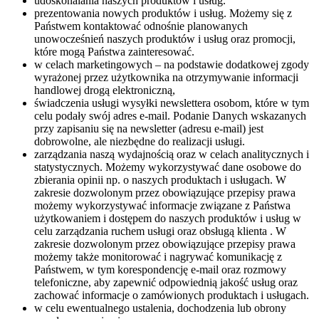
udoskonalania naszych produktów i usług.
prezentowania nowych produktów i usług. Możemy się z
Państwem kontaktować odnośnie planowanych
unowocześnień naszych produktów i usług oraz promocji,
które mogą Państwa zainteresować.
w celach marketingowych – na podstawie dodatkowej zgody
wyrażonej przez użytkownika na otrzymywanie informacji
handlowej drogą elektroniczną,
świadczenia usługi wysyłki newslettera osobom, które w tym
celu podały swój adres e-mail. Podanie Danych wskazanych
przy zapisaniu się na newsletter (adresu e-mail) jest
dobrowolne, ale niezbędne do realizacji usługi.
zarządzania naszą wydajnością oraz w celach analitycznych i
statystycznych. Możemy wykorzystywać dane osobowe do
zbierania opinii np. o naszych produktach i usługach. W
zakresie dozwolonym przez obowiązujące przepisy prawa
możemy wykorzystywać informacje związane z Państwa
użytkowaniem i dostępem do naszych produktów i usług w
celu zarządzania ruchem usługi oraz obsługą klienta . W
zakresie dozwolonym przez obowiązujące przepisy prawa
możemy także monitorować i nagrywać komunikację z
Państwem, w tym korespondencję e-mail oraz rozmowy
telefoniczne, aby zapewnić odpowiednią jakość usług oraz
zachować informacje o zamówionych produktach i usługach.
w celu ewentualnego ustalenia, dochodzenia lub obrony