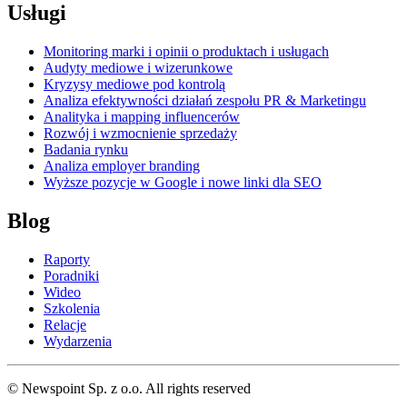
Usługi
Monitoring marki i opinii o produktach i usługach
Audyty mediowe i wizerunkowe
Kryzysy mediowe pod kontrolą
Analiza efektywności działań zespołu PR & Marketingu
Analityka i mapping influencerów
Rozwój i wzmocnienie sprzedaży
Badania rynku
Analiza employer branding
Wyższe pozycje w Google i nowe linki dla SEO
Blog
Raporty
Poradniki
Wideo
Szkolenia
Relacje
Wydarzenia
© Newspoint Sp. z o.o. All rights reserved