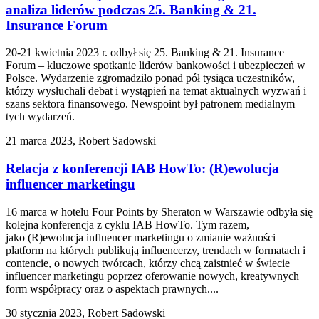
analiza liderów podczas 25. Banking & 21.
Insurance Forum
20-21 kwietnia 2023 r. odbył się 25. Banking & 21. Insurance
Forum – kluczowe spotkanie liderów bankowości i ubezpieczeń w
Polsce. Wydarzenie zgromadziło ponad pół tysiąca uczestników,
którzy wysłuchali debat i wystąpień na temat aktualnych wyzwań i
szans sektora finansowego. Newspoint był patronem medialnym
tych wydarzeń.
21 marca 2023, Robert Sadowski
Relacja z konferencji IAB HowTo: (R)ewolucja
influencer marketingu
16 marca w hotelu Four Points by Sheraton w Warszawie odbyła się
kolejna konferencja z cyklu IAB HowTo. Tym razem,
jako (R)ewolucja influencer marketingu o zmianie ważności
platform na których publikują influencerzy, trendach w formatach i
contencie, o nowych twórcach, którzy chcą zaistnieć w świecie
influencer marketingu poprzez oferowanie nowych, kreatywnych
form współpracy oraz o aspektach prawnych....
30 stycznia 2023, Robert Sadowski