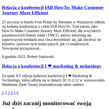
Relacja z konferencji IAB HowTo: Make Customer
Journey More Efficient
25 stycznia w hotelu Four Points by Sheraton w Warszawie odbyła
się kolejna konferencja z cyklu IAB HowTo. Tym razem, jako
HowTo Make Customer Journey More Efficient, dla wszystkich
przedstawicieli branży retail i FMCG, którzy interesują się
najnowszymi trendami oraz chcą dowiedzieć się, jak docierać do
klientów zarówno tych tradycyjnych, jak i e-retailowych.
Newspoint przygotował...
8 grudnia 2022, Robert Sadowski
Relacja z konferencji I ❤ marketing & technology
Za nami XV edycja kultowej konferencji I ❤ Marketing &
Technology, która odbyła się w dniach 30.11-2.12 w warszawskim
Multikinie Złote Tarasy (transmitowana także online).
1
2
3
4
5
6
Już dziś zacznij monitorować swoją