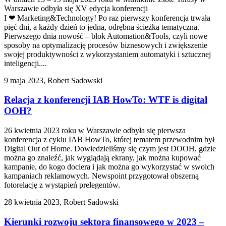
Warszawie odbyła się XV edycja konferencji
I ❤ Marketing&Technology! Po raz pierwszy konferencja trwała
pięć dni, a każdy dzień to jedna, odrębna ścieżka tematyczna.
Pierwszego dnia nowość – blok Automation&Tools, czyli nowe
sposoby na optymalizację procesów biznesowych i zwiększenie
swojej produktywności z wykorzystaniem automatyki i sztucznej
inteligencji....
9 maja 2023, Robert Sadowski
Relacja z konferencji IAB HowTo: WTF is digital
OOH?
26 kwietnia 2023 roku w Warszawie odbyła się pierwsza
konferencja z cyklu IAB HowTo, której tematem przewodnim był
Digital Out of Home. Dowiedzieliśmy się czym jest DOOH, gdzie
można go znaleźć, jak wyglądają ekrany, jak można kupować
kampanie, do kogo dociera i jak można go wykorzystać w swoich
kampaniach reklamowych. Newspoint przygotował obszerną
fotorelację z wystąpień prelegentów.
28 kwietnia 2023, Robert Sadowski
Kierunki rozwoju sektora finansowego w 2023 –