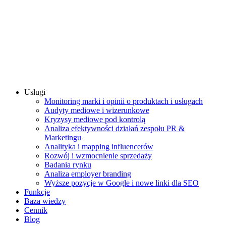
Usługi
Monitoring marki i opinii o produktach i usługach
Audyty mediowe i wizerunkowe
Kryzysy mediowe pod kontrolą
Analiza efektywności działań zespołu PR &
Marketingu
Analityka i mapping influencerów
Rozwój i wzmocnienie sprzedaży
Badania rynku
Analiza employer branding
Wyższe pozycje w Google i nowe linki dla SEO
Funkcje
Baza wiedzy
Cennik
Blog