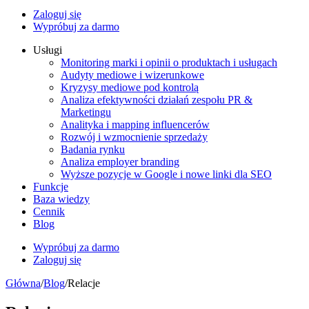
Zaloguj się
Wypróbuj za darmo
Usługi
Monitoring marki i opinii o produktach i usługach
Audyty mediowe i wizerunkowe
Kryzysy mediowe pod kontrolą
Analiza efektywności działań zespołu PR &
Marketingu
Analityka i mapping influencerów
Rozwój i wzmocnienie sprzedaży
Badania rynku
Analiza employer branding
Wyższe pozycje w Google i nowe linki dla SEO
Funkcje
Baza wiedzy
Cennik
Blog
Wypróbuj za darmo
Zaloguj się
Główna
/
Blog
/
Relacje