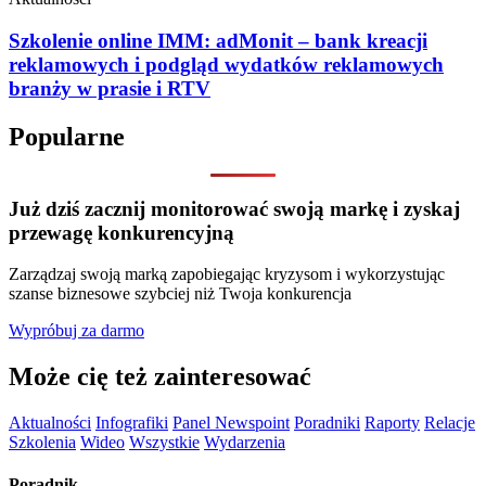
Szkolenie online IMM: adMonit – bank kreacji
reklamowych i podgląd wydatków reklamowych
branży w prasie i RTV
Popularne
Już dziś zacznij monitorować swoją markę i zyskaj
przewagę konkurencyjną
Zarządzaj swoją marką zapobiegając kryzysom i wykorzystując
szanse biznesowe szybciej niż Twoja konkurencja
Wypróbuj za darmo
Może cię też zainteresować
Aktualności
Infografiki
Panel Newspoint
Poradniki
Raporty
Relacje
Szkolenia
Wideo
Wszystkie
Wydarzenia
Poradnik