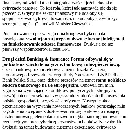
finansowy od wielu lat jest integralną częścią jeżeli chodzi o
cyfryzację państwa. To jest rola, której tak naprawdę nie da się
przecenić. Gdyby nie sektor finansowy nie udałoby się
spopularyzować cyfrowej tożsamości, nie udałoby się wdrożyć
szeregu usług (…)” – mówił Minister Cieszyński.
Podsumowaniem pierwszego dnia kongresu była debata
poświęcona
rewolucjonizującego wpływu sztucznej inteligencji
na funkcjonowanie sektora finansowego
. Dyskusję po raz
pierwszy współmoderował chat GPT.
Drugi dzień Banking & Insurance Forum odbywał się w
podziale na ścieżki tematyczne, bankową i ubezpieczeniową
.
Cześć bankową rozpoczęło wystąpienie Józefa Wancera,
Honorowego Przewodniczącego Rady Nadzorczej, BNP Paribas
Bank Polska S.A., oraz debata prezesów na temat
stanu polskiego
sektora bankowego na tle europejskim
. Omówili oni m.in.
zagrożenia wynikające z konfliktów politycznych i zbrojnych,
rozwój potencjału sektora i zwiększanie zdolności do finansowania
polskiej gospodarki, przyszłość strefy euro. Następnie akcent
przeniesiono na wyzwania nowoczesnych banków poruszając m.in
zagadnienia związane z dostosowaniem się banków do rosnącej
liczby innowacji, elementami rozwoju digital banking, innowacjami
regulacyjnymi oraz cyberbezpieczeństwem banków. Nie zabrakło
dyskusji na temat budowania customer experience, cyfrowego