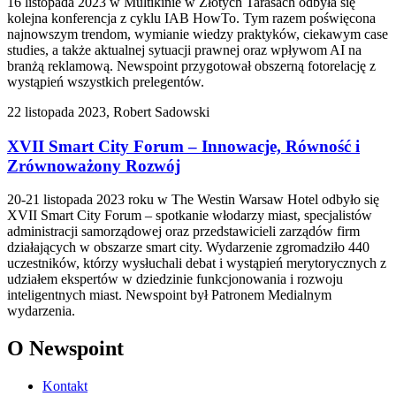
16 listopada 2023 w Multikinie w Złotych Tarasach odbyła się
kolejna konferencja z cyklu IAB HowTo. Tym razem poświęcona
najnowszym trendom, wymianie wiedzy praktyków, ciekawym case
studies, a także aktualnej sytuacji prawnej oraz wpływom AI na
branżą reklamową. Newspoint przygotował obszerną fotorelację z
wystąpień wszystkich prelegentów.
22 listopada 2023, Robert Sadowski
XVII Smart City Forum – Innowacje, Równość i
Zrównoważony Rozwój
20-21 listopada 2023 roku w The Westin Warsaw Hotel odbyło się
XVII Smart City Forum – spotkanie włodarzy miast, specjalistów
administracji samorządowej oraz przedstawicieli zarządów firm
działających w obszarze smart city. Wydarzenie zgromadziło 440
uczestników, którzy wysłuchali debat i wystąpień merytorycznych z
udziałem ekspertów w dziedzinie funkcjonowania i rozwoju
inteligentnych miast. Newspoint był Patronem Medialnym
wydarzenia.
O Newspoint
Kontakt