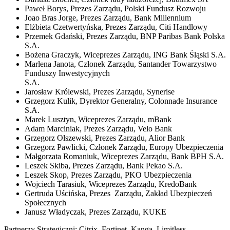
Paweł Borys, Prezes Zarządu, Polski Fundusz Rozwoju
Joao Bras Jorge, Prezes Zarządu, Bank Millennium
Elżbieta Czetwertyńska, Prezes Zarządu, Citi Handlowy
Przemek Gdański, Prezes Zarządu, BNP Paribas Bank Polska
S.A.
Bożena Graczyk, Wiceprezes Zarządu, ING Bank Śląski S.A.
Marlena Janota, Członek Zarządu, Santander Towarzystwo
Funduszy Inwestycyjnych
S.A.
Jarosław Królewski, Prezes Zarządu, Synerise
Grzegorz Kulik, Dyrektor Generalny, Colonnade Insurance
S.A.
Marek Lusztyn, Wiceprezes Zarządu, mBank
Adam Marciniak, Prezes Zarządu, Velo Bank
Grzegorz Olszewski, Prezes Zarządu, Alior Bank
Grzegorz Pawlicki, Członek Zarządu, Europy Ubezpieczenia
Małgorzata Romaniuk, Wiceprezes Zarządu, Bank BPH S.A.
Leszek Skiba, Prezes Zarządu, Bank Pekao S.A.
Leszek Skop, Prezes Zarządu, PKO Ubezpieczenia
Wojciech Tarasiuk, Wiceprezes Zarządu, KredoBank
Gertruda Uścińska, Prezes Zarządu, Zakład Ubezpieczeń
Społecznych
Janusz Władyczak, Prezes Zarządu, KUKE
Partnerzy Strategiczni: Citrix, Fortinet, Kanga, Limitless