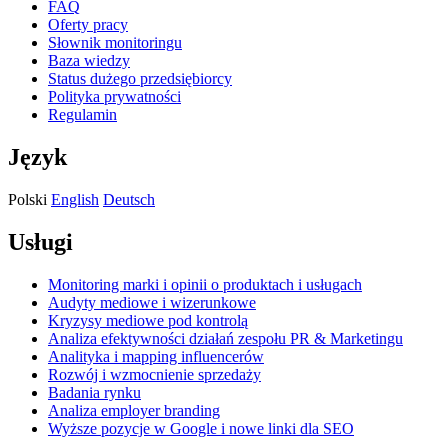
FAQ
Oferty pracy
Słownik monitoringu
Baza wiedzy
Status dużego przedsiębiorcy
Polityka prywatności
Regulamin
Język
Polski
English
Deutsch
Usługi
Monitoring marki i opinii o produktach i usługach
Audyty mediowe i wizerunkowe
Kryzysy mediowe pod kontrolą
Analiza efektywności działań zespołu PR & Marketingu
Analityka i mapping influencerów
Rozwój i wzmocnienie sprzedaży
Badania rynku
Analiza employer branding
Wyższe pozycje w Google i nowe linki dla SEO