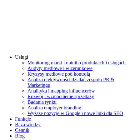
Usługi
Monitoring marki i opinii o produktach i usługach
Audyty mediowe i wizerunkowe
Kryzysy mediowe pod kontrolą
Analiza efektywności działań zespołu PR &
Marketingu
Analityka i mapping influencerów
Rozwój i wzmocnienie sprzedaży
Badania rynku
Analiza employer branding
Wyższe pozycje w Google i nowe linki dla SEO
Funkcje
Baza wiedzy
Cennik
Blog