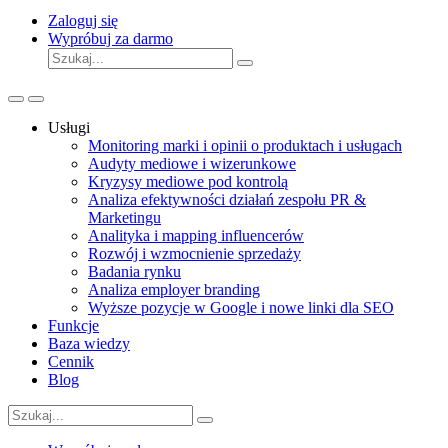
Zaloguj się
Wypróbuj za darmo
Usługi
Monitoring marki i opinii o produktach i usługach
Audyty mediowe i wizerunkowe
Kryzysy mediowe pod kontrolą
Analiza efektywności działań zespołu PR &
Marketingu
Analityka i mapping influencerów
Rozwój i wzmocnienie sprzedaży
Badania rynku
Analiza employer branding
Wyższe pozycje w Google i nowe linki dla SEO
Funkcje
Baza wiedzy
Cennik
Blog