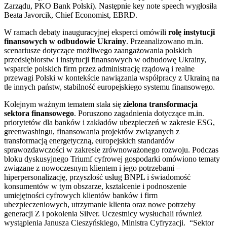
Zarządu, PKO Bank Polski). Następnie key note speech wygłosiła
Beata Javorcik, Chief Economist, EBRD.
W ramach debaty inauguracyjnej eksperci omówili
rolę instytucji
finansowych w odbudowie Ukrainy
. Przeanalizowano m.in.
scenariusze dotyczące możliwego zaangażowania polskich
przedsiębiorstw i instytucji finansowych w odbudowę Ukrainy,
wsparcie polskich firm przez administrację rządową i realne
przewagi Polski w kontekście nawiązania współpracy z Ukrainą na
tle innych państw, stabilność europejskiego systemu finansowego.
Kolejnym ważnym tematem stała się
zielona transformacja
sektora finansowego
. Poruszono zagadnienia dotyczące m.in.
priorytetów dla banków i zakładów ubezpieczeń w zakresie ESG,
greenwashingu, finansowania projektów związanych z
transformacją energetyczną, europejskich standardów
sprawozdawczości w zakresie zrównoważonego rozwoju. Podczas
bloku dyskusyjnego Triumf cyfrowej gospodarki omówiono tematy
związane z nowoczesnym klientem i jego potrzebami –
hiperpersonalizację, przyszłość usług BNPL i świadomość
konsumentów w tym obszarze, kształcenie i podnoszenie
umiejętności cyfrowych klientów banków i firm
ubezpieczeniowych, utrzymanie klienta oraz nowe potrzeby
generacji Z i pokolenia Silver. Uczestnicy wysłuchali również
wystąpienia Janusza Cieszyńskiego, Ministra Cyfryzacji. “Sektor