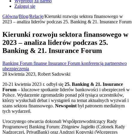
Wypróbuj za darmo
Zaloguj się
Główna
/
Blog
/
Relacje
/
Kierunki rozwoju sektora finansowego w
2023 – analiza liderów podczas 25. Banking & 21. Insurance Forum
Kierunki rozwoju sektora finansowego w
2023 – analiza liderów podczas 25.
Banking & 21. Insurance Forum
Banking Forum
finanse
Insurance Forum
konferencja
partnerstwo
ubezpieczenia
28 kwietnia 2023, Robert Sadowski
20-21 kwietnia 2023 r. odbył się
25. Banking & 21. Insurance
Forum
– kluczowe spotkanie liderów bankowości i ubezpieczeń w
Polsce. Wydarzenie zgromadziło ponad pół tysiąca uczestników,
którzy wysłuchali debat i wystąpień na temat aktualnych wyzwań i
szans sektora finansowego.
Newspoint
był patronem medialnym
tych wydarzeń.
Uroczystego otwarcia dokonali Współprzewodniczący Rady
Programowej Banking Forum: Zbigniew Jagiełło (Członek Rady
Nadzorczej, PrivatBank) oraz Andrzej Kopyrski (Wiceprezes