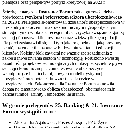
pieniądza oraz perspektyw polityki kredytowej na 2023 r.
Ścieżkę tematyczną
Insurance Forum
zainaugurowała debata
poświęcona
ryzykom i priorytetom sektora ubezpieczeniowego
na 2023 r. Prelegenci skomentowali działalność ubezpieczeniowa w
niestabilnym otoczeniu makroekonomicznym i geopolitycznym,
strategie rynku w okresie recesji i inflacji, ryzyka związane z gorszą
sytuacją finansową klientów oraz coraz większą liczbę regulacji.
Eksperci zastanawiali się nad tym jaką rolę pełnią, a jaką powinny
pełnić, instytucje finansowe w budowaniu zaufania i edukacji
klientów. Kolejny blok zawierał najważniejsze zagadnienia z
zakresu inwestowania sektora w technologię. Poruszono kwestię
zasadności projektów technologicznych u ubezpieczycieli, wpływu
sytuacji ekonomicznej na zainteresowanie ubezpieczycieli
współpracą ze insurtechami, nowych modeli dystrybucji
ubezpieczeń oraz potencjału wzrostu self-service w
ubezpieczeniach. Zakończenie dla Insurance Forum stanowiła
debata na temat nowego oblicza ubezpieczeń, obejmująca m.in.
bancassurance, affinity i embedded insurance.
W gronie prelegentów 25. Banking & 21. Insurance
Forum wystąpili m.in.:
Aleksandra Agatowska, Prezes Zarządu, PZU Życie
Dariusz Blocher, Członek rady nadzorczej, Budimex SA