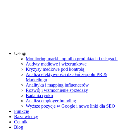
Usługi
Monitoring marki i opinii o produktach i usługach
Audyty mediowe i wizerunkowe
Kryzysy mediowe pod kontrolą
Analiza efektywności działań zespołu PR &
Marketingu
Analityka i mapping influencerów
Rozwój i wzmocnienie sprzedaży
Badania rynku
Analiza employer branding
Wyższe pozycje w Google i nowe linki dla SEO
Funkcje
Baza wiedzy
Cennik
Blog