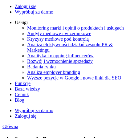
Zaloguj się
Wypróbuj za darmo
Usługi
Monitoring marki i opinii o produktach i usługach
Audyty mediowe i wizerunkowe
Kryzysy mediowe pod kontrolą
Analiza efektywności działań zespołu PR &
Marketingu
Analityka i mapping influencerów
Rozwój i wzmocnienie sprzedaży
Badania rynku
Analiza employer branding
Wyższe pozycje w Google i nowe linki dla SEO
Funkcje
Baza wiedzy
Cennik
Blog
Wypróbuj za darmo
Zaloguj się
Główna