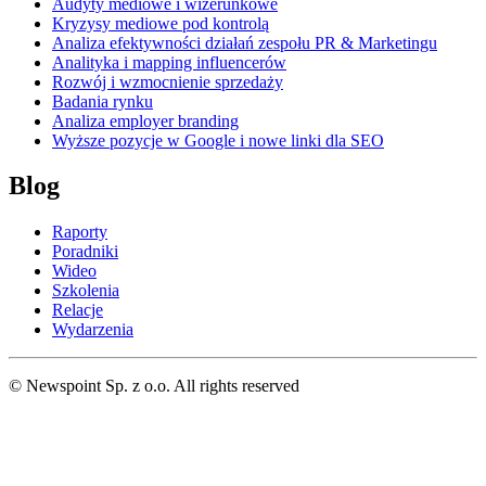
Audyty mediowe i wizerunkowe
Kryzysy mediowe pod kontrolą
Analiza efektywności działań zespołu PR & Marketingu
Analityka i mapping influencerów
Rozwój i wzmocnienie sprzedaży
Badania rynku
Analiza employer branding
Wyższe pozycje w Google i nowe linki dla SEO
Blog
Raporty
Poradniki
Wideo
Szkolenia
Relacje
Wydarzenia
© Newspoint Sp. z o.o. All rights reserved