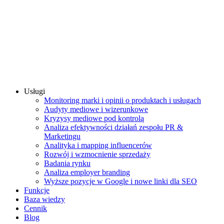
Usługi
Monitoring marki i opinii o produktach i usługach
Audyty mediowe i wizerunkowe
Kryzysy mediowe pod kontrolą
Analiza efektywności działań zespołu PR &
Marketingu
Analityka i mapping influencerów
Rozwój i wzmocnienie sprzedaży
Badania rynku
Analiza employer branding
Wyższe pozycje w Google i nowe linki dla SEO
Funkcje
Baza wiedzy
Cennik
Blog