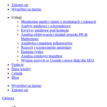
Zaloguj się
Wypróbuj za darmo
Usługi
Monitoring marki i opinii o produktach i usługach
Audyty mediowe i wizerunkowe
Kryzysy mediowe pod kontrolą
Analiza efektywności działań zespołu PR &
Marketingu
Analityka i mapping influencerów
Rozwój i wzmocnienie sprzedaży
Badania rynku
Analiza employer branding
Wyższe pozycje w Google i nowe linki dla SEO
Funkcje
Baza wiedzy
Cennik
Blog
Wypróbuj za darmo
Zaloguj się
Główna