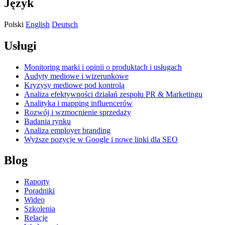
Język
Polski
English
Deutsch
Usługi
Monitoring marki i opinii o produktach i usługach
Audyty mediowe i wizerunkowe
Kryzysy mediowe pod kontrolą
Analiza efektywności działań zespołu PR & Marketingu
Analityka i mapping influencerów
Rozwój i wzmocnienie sprzedaży
Badania rynku
Analiza employer branding
Wyższe pozycje w Google i nowe linki dla SEO
Blog
Raporty
Poradniki
Wideo
Szkolenia
Relacje