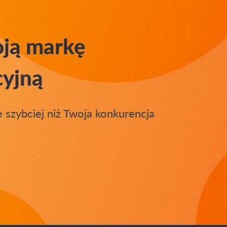
oją markę
cyjną
 szybciej niż Twoja konkurencja