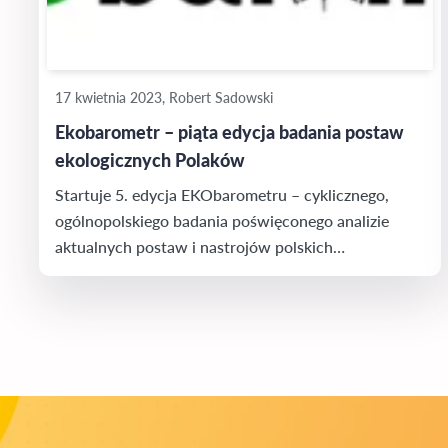
17 kwietnia 2023, Robert Sadowski
Ekobarometr – piąta edycja badania postaw
ekologicznych Polaków
Startuje 5. edycja EKObarometru – cyklicznego,
ogólnopolskiego badania poświęconego analizie
aktualnych postaw i nastrojów polskich
konsumentów wobec ekologii w poszczególnych
sferach życia. Realizowany jest przez agencję SW
Research nieprzerwanie od I kwartału 2020
roku. Newspoint po raz kolejny został patronem
medialnym badania.