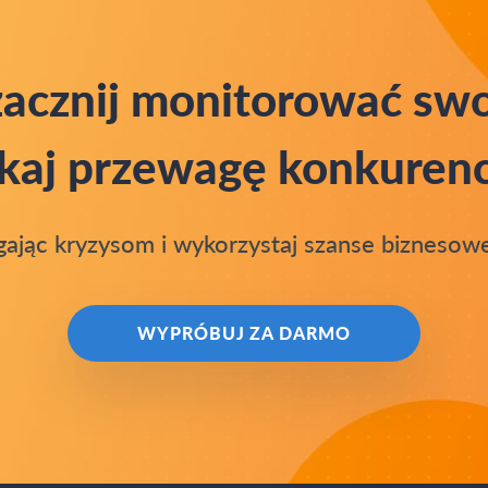
 zacznij monitorować sw
skaj przewagę konkuren
ając kryzysom i wykorzystaj szanse biznesowe
WYPRÓBUJ ZA DARMO