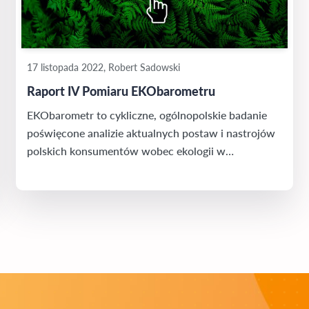
17 listopada 2022, Robert Sadowski
Raport IV Pomiaru EKObarometru
EKObarometr to cykliczne, ogólnopolskie badanie
poświęcone analizie aktualnych postaw i nastrojów
polskich konsumentów wobec ekologii w
poszczególnych sferach życia. W tym roku
Newspoint został partnerem medialnym IV Pomiaru
EKObarometru.