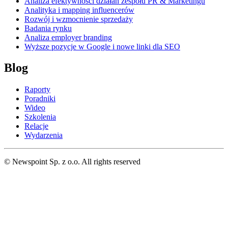
Analiza efektywności działań zespołu PR & Marketingu
Analityka i mapping influencerów
Rozwój i wzmocnienie sprzedaży
Badania rynku
Analiza employer branding
Wyższe pozycje w Google i nowe linki dla SEO
Blog
Raporty
Poradniki
Wideo
Szkolenia
Relacje
Wydarzenia
© Newspoint Sp. z o.o. All rights reserved