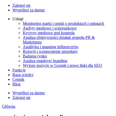
Zaloguj się
Wypróbuj za darmo
Usługi
Monitoring marki i opinii o produktach i usługach
Audyty mediowe i wizerunkowe
Kryzysy mediowe pod kontrolą
Analiza efektywności działań zespołu PR &
Marketingu
Analityka i mapping influencerów
Rozwój i wzmocnienie sprzedaży
Badania rynku
Analiza employer branding
Wyższe pozycje w Google i nowe linki dla SEO
Funkcje
Baza wiedzy
Cennik
Blog
Wypróbuj za darmo
Zaloguj się
Główna