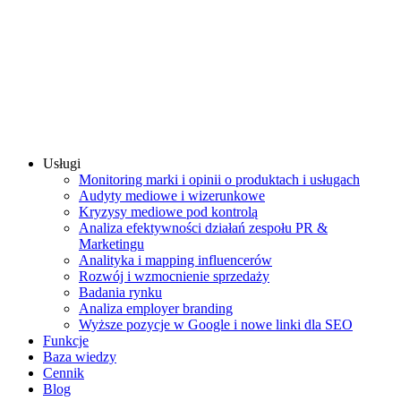
Usługi
Monitoring marki i opinii o produktach i usługach
Audyty mediowe i wizerunkowe
Kryzysy mediowe pod kontrolą
Analiza efektywności działań zespołu PR &
Marketingu
Analityka i mapping influencerów
Rozwój i wzmocnienie sprzedaży
Badania rynku
Analiza employer branding
Wyższe pozycje w Google i nowe linki dla SEO
Funkcje
Baza wiedzy
Cennik
Blog