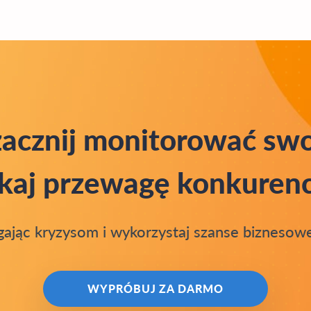
mediowych i blogach.
 zacznij monitorować sw
skaj przewagę konkuren
ając kryzysom i wykorzystaj szanse biznesowe
WYPRÓBUJ ZA DARMO