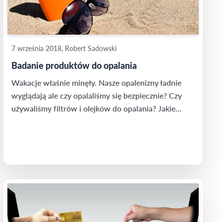
7 września 2018, Robert Sadowski
Badanie produktów do opalania
Wakacje właśnie minęły. Nasze opalenizny ładnie
wyglądają ale czy opalaliśmy się bezpiecznie? Czy
używaliśmy filtrów i olejków do opalania? Jakie
marki wiodły prym? Sprawdziliśmy to!
Wykorzystując monitoring internetu i social mediów
poddaliśmy analizie 49 marek w okresie czerwiec,
lipiec i sierpień 2018 roku.