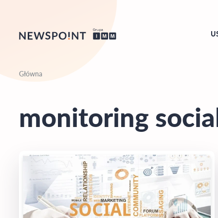
U
Główna
monitoring socia