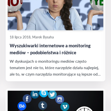
18 lipca 2018, Marek Bysaha
Wyszukiwarki internetowe a monitoring
mediów – podobieństwa i różnice
W dyskusjach o monitoringu mediów często
tematem jest nie to, które narzędzie działa najlepiej,
ale to, w czym narzędzia monitorujące są lepsze od
tradycyjnych wyszukiwarek internetowych.
Zwolennicy tych drugich twierdzą, że można na nich
zrobić to samo, co za pomocą profesjonalnych
narzędzi i to za darmo. Po co więc przepłacać?