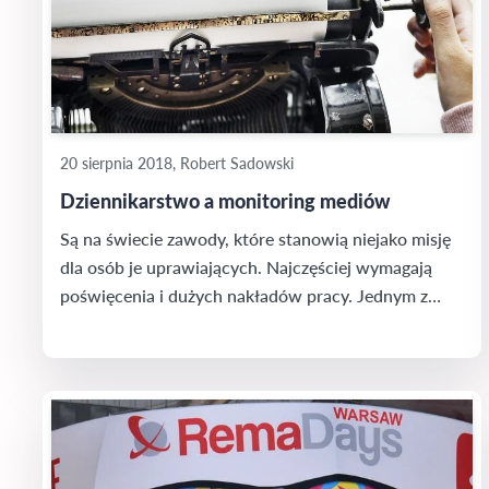
20 sierpnia 2018, Robert Sadowski
Dziennikarstwo a monitoring mediów
Są na świecie zawody, które stanowią niejako misję
dla osób je uprawiających. Najczęściej wymagają
poświęcenia i dużych nakładów pracy. Jednym z
nich jest dziennikarstwo. Sprawny dziennikarz
powinien szybko reagować na nowe wydarzenia,
wiedzieć, gdzie szukać informacji na ich temat i
umieć je przekazać dalej. Nie brzmi to jak proste
zadanie. Dlatego postanowiliśmy wyjść temu
naprzeciw...