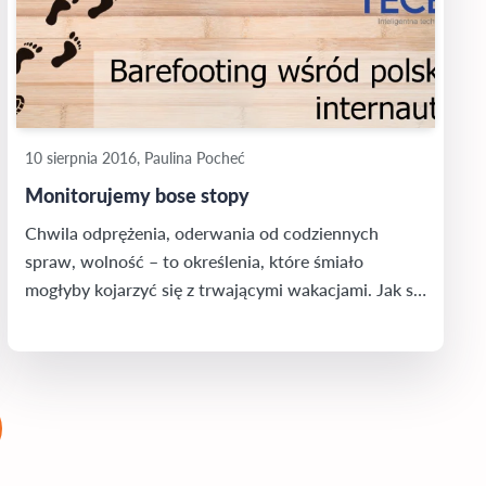
dotyczących danej branży…
10 sierpnia 2016, Paulina Pocheć
Monitorujemy bose stopy
Chwila odprężenia, oderwania od codziennych
spraw, wolność – to określenia, które śmiało
mogłyby kojarzyć się z trwającymi wakacjami. Jak się
jednak okazuje Polakom podobne uczucia
towarzyszą gdy… chodzą na bosaka po domu. To
wnioski, które płyną z badania, przeprowadzonego
przez Newspoint dla marki TECE.