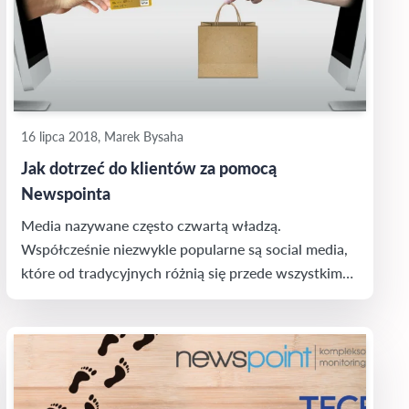
16 lipca 2018, Marek Bysaha
Jak dotrzeć do klientów za pomocą
Newspointa
Media nazywane często czwartą władzą.
Współcześnie niezwykle popularne są social media,
które od tradycyjnych różnią się przede wszystkim
tym, że można dzięki nim komunikować w dwie
strony – nadawca-odbiorca i odbiorca-nadawca. To
stwarza duże możliwości w kontekście biznesu i
dotarcia do potencjalnych klientów. Gdyby tak tylko
móc mieć dostęp do wszystkich komunikatów