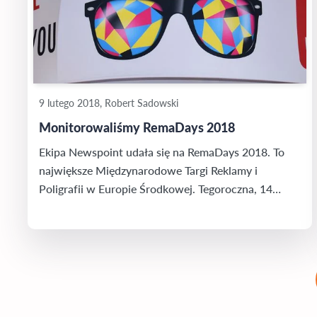
9 lutego 2018, Robert Sadowski
Monitorowaliśmy RemaDays 2018
Ekipa Newspoint udała się na RemaDays 2018. To
największe Międzynarodowe Targi Reklamy i
Poligrafii w Europie Środkowej. Tegoroczna, 14
edycja, miała miejsce w centrum wystawienniczym
Ptak Warsaw EXPO w Nadarzynie i trwała od 7 do 9
lutego. Równocześnie przeanalizowaliśmy, jak często
pisano i komentowano to wydarzenie w internecie.
Powstał z tego bardzo ciekawy materiał z...