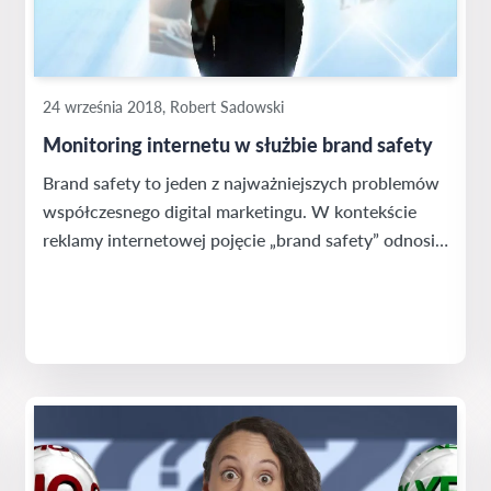
24 września 2018, Robert Sadowski
Monitoring internetu w służbie brand safety
Brand safety to jeden z najważniejszych problemów
współczesnego digital marketingu. W kontekście
reklamy internetowej pojęcie „brand safety” odnosi
się do praktyk i narzędzi, które pozwalają zapewnić,
że informacja o danym produkcie lub usłudze nie
pojawi się w miejscu, które może zaszkodzić
producentowi czy usługodawcy. Innym aspektem
bezpieczeństwa marki jest konieczność uniknięcia
pewnych zestawień kontekstów wiadomości...