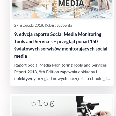
27 listopada 2018, Robert Sadowski
9. edycja raportu Social Media Monitoring
Tools and Services – przegląd ponad 150
światowych serwisów monitorujących social
media
Raport Social Media Monitoring Tools and Services
Report 2018, 9th Edition zapewnia dokładny i
obiektywny przegląd nowych narzędzi i technologii z
całego świata, służących do sprawnego zarządzania
kanałami social media i monitoringu mediów, co
ułatwia wybór tych narzędzi do implementacji w
konkretnych potrzebach biznesu. Newspoint pojawił
się w Raporcie, jako jedna z 3 firm z...