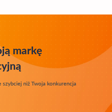
oją markę
cyjną
 szybciej niż Twoja konkurencja