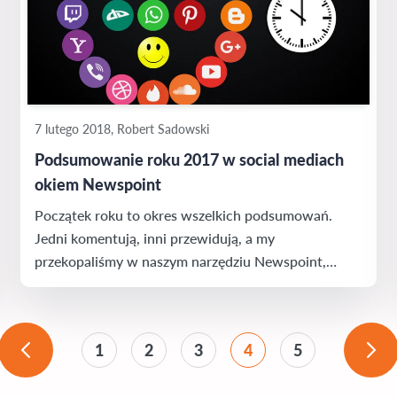
7 lutego 2018, Robert Sadowski
Podsumowanie roku 2017 w social mediach
okiem Newspoint
Początek roku to okres wszelkich podsumowań.
Jedni komentują, inni przewidują, a my
przekopaliśmy w naszym narzędziu Newspoint,
służącym do monitoringu mediów, petabajty słów,
setki terabajtów danych i miliardy dokumentów.
Rozgrzaliśmy wszystkie twarde dyski do
1
2
3
4
5
czerwoności. Przeanalizowaliśmy zarchiwizowane w
2017 roku wpisy na popularnych platformach social