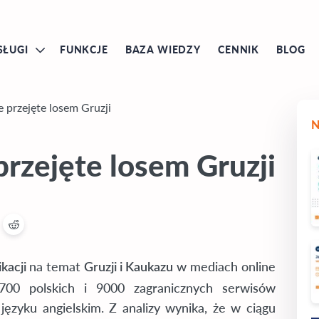
SŁUGI
FUNKCJE
BAZA WIEDZY
CENNIK
BLOG
e przejęte losem Gruzji
przejęte losem Gruzji
na temat
w mediach online
ikacji
Gruzji i Kaukazu
00 polskich i 9000 zagranicznych serwisów
ęzyku angielskim. Z analizy wynika, że w ciągu