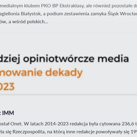
 medialnym klubem PKO BP Ekstraklasy, ale również pozostałe 
giellonia Białystok, a podium zestawienia zamyka Śląsk Wrocł
w, a wśród polskich...
rt IMM
tał Onet. W latach 2014-2023 redakcja była cytowana 236,6 tys
ła się Rzeczpospolita, na którą inne redakcje powoływały się 199