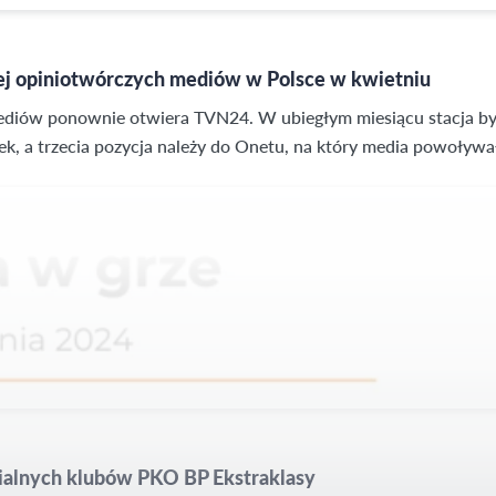
iej opiniotwórczych mediów w Polsce w kwietniu
diów ponownie otwiera TVN24. W ubiegłym miesiącu stacja była 
k, a trzecia pozycja należy do Onetu, na który media powoływały 
medialnych klubów PKO BP Ekstraklasy