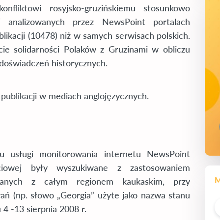
onfliktowi rosyjsko-gruzińskiemu stosunkowo
W analizowanych przez NewsPoint portalach
blikacji (10478) niż w samych serwisach polskich.
ie solidarności Polaków z Gruzinami w obliczu
y doświadczeń historycznych.
a publikacji w mediach anglojęzycznych.
u usługi monitorowania internetu NewsPoint
ościowej były wyszukiwane z zastosowaniem
M
ązanych z całym regionem kaukaskim, przy
ń (np. słowo „Georgia” użyte jako nazwa stanu
 4 -13 sierpnia 2008 r.