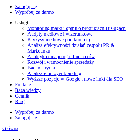
Zaloguj się
Wypróbuj za darmo
Usługi
Monitoring marki i opinii o produktach i usługach
Audyty mediowe i wizerunkowe
Kryzysy mediowe pod kontrolą
Analiza efektywności działań zespołu PR &
Marketingu
Analityka i mapping influencerów
Rozwój i wzmocnienie sprzedaży
Badania rynku
Analiza employer branding
Wyższe pozycje w Google i nowe linki dla SEO
Funkcje
Baza wiedzy
Cennik
Blog
Wypróbuj za darmo
Zaloguj się
Główna