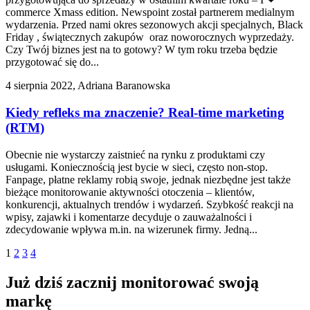
commerce Xmass edition. Newspoint został partnerem medialnym
wydarzenia. Przed nami okres sezonowych akcji specjalnych, Black
Friday , świątecznych zakupów oraz noworocznych wyprzedaży.
Czy Twój biznes jest na to gotowy? W tym roku trzeba będzie
przygotować się do...
4 sierpnia 2022, Adriana Baranowska
Kiedy refleks ma znaczenie? Real-time marketing
(RTM)
Obecnie nie wystarczy zaistnieć na rynku z produktami czy
usługami. Koniecznością jest bycie w sieci, często non-stop.
Fanpage, płatne reklamy robią swoje, jednak niezbędne jest także
bieżące monitorowanie aktywności otoczenia – klientów,
konkurencji, aktualnych trendów i wydarzeń. Szybkość reakcji na
wpisy, zajawki i komentarze decyduje o zauważalności i
zdecydowanie wpływa m.in. na wizerunek firmy. Jedną...
1
2
3
4
Już dziś zacznij monitorować swoją
markę