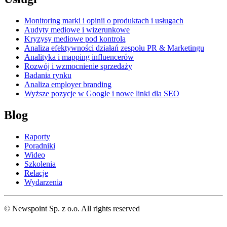
Monitoring marki i opinii o produktach i usługach
Audyty mediowe i wizerunkowe
Kryzysy mediowe pod kontrolą
Analiza efektywności działań zespołu PR & Marketingu
Analityka i mapping influencerów
Rozwój i wzmocnienie sprzedaży
Badania rynku
Analiza employer branding
Wyższe pozycje w Google i nowe linki dla SEO
Blog
Raporty
Poradniki
Wideo
Szkolenia
Relacje
Wydarzenia
© Newspoint Sp. z o.o. All rights reserved