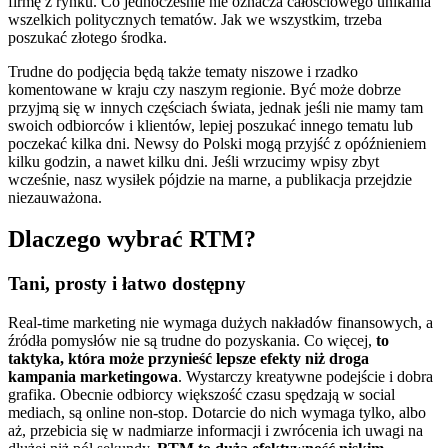
firmę z rynku. Co jednocześnie nie oznacza całościowego unikania
wszelkich politycznych tematów. Jak we wszystkim, trzeba
poszukać złotego środka.
Trudne do podjęcia będą także tematy niszowe i rzadko
komentowane w kraju czy naszym regionie. Być może dobrze
przyjmą się w innych częściach świata, jednak jeśli nie mamy tam
swoich odbiorców i klientów, lepiej poszukać innego tematu lub
poczekać kilka dni. Newsy do Polski mogą przyjść z opóźnieniem
kilku godzin, a nawet kilku dni. Jeśli wrzucimy wpisy zbyt
wcześnie, nasz wysiłek pójdzie na marne, a publikacja przejdzie
niezauważona.
Dlaczego wybrać RTM?
Tani, prosty i łatwo dostępny
Real-time marketing nie wymaga dużych nakładów finansowych, a
źródła pomysłów nie są trudne do pozyskania. Co więcej,
to
taktyka, która może przynieść lepsze efekty niż droga
kampania marketingowa
. Wystarczy kreatywne podejście i dobra
grafika. Obecnie odbiorcy większość czasu spędzają w social
mediach, są online non-stop. Dotarcie do nich wymaga tylko, albo
aż, przebicia się w nadmiarze informacji i zwrócenia ich uwagi na