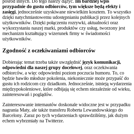
pośród innych. Do tego należy dążyć.
Im bardziej wpis
przypadnie do gustu odbiorców, tym większe będą efekty i
zasięgi
, jednocześnie uzyskiwane niewielkim kosztem. To wszystko
dzięki natychmiastowemu udostępnianiu publikacji przez kolejnych
użytkowników. Dzięki połączeniu rozrywki, aktualności oraz
wykorzystaniu naszej marki, produktów czy usług, tworzony jest
mechanizm kształtujący wizerunek firmy w świadomości
użytkowników.
Zgodność z oczekiwaniami odbiorców
Dobierając temat trzeba także uwzględnić
język komunikacji,
odpowiedni dla naszej grupy docelowej
, oraz oczekiwania
odbiorców, a więc odpowiedni poziom poczucia humoru. To, co
będzie bawiło młodsze pokolenia, niekoniecznie może przypaść do
gustu ich rodzicom czy dziadkom. Jednocześnie, istnieją wydarzenia
międzypokoleniowe, które odbijają się echem niezależnie od wieku,
zainteresowań i poglądów.
Zainteresowanie internautów doskonale widoczne jest w przypadku
nagrania Maty, ale także transferu Roberta Lewandowskiego do
Barcelony. Zaraz po tych wydarzeniach sprawdziliśmy, jak dużym
echem wybrzmiały na Twitterze.