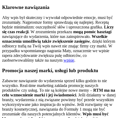
Klarowne nawiązania
Aby wpis był skuteczny i wywołał odpowiednie emocje, musi być
zrozumiały. Najprostsze formy sprawdzają się najlepiej. Receptą
będzie minimalizm: oszczędność słów i uproszczona grafika.
Liczy
się czas reakcji
. W zrozumieniu przekazu
mogą pomóc hasztagi
nawiązujące do wydarzenia, które nas zainspirowało.
Wszelkie
oznaczenia umożliwią także zwiększenie zasięgów
, dzięki którym
odbiorcy trafią na Twój wpis nawet nie znając firmy czy marki. W
przypadku wspomnianego nagrania Maty, oznaczenie we wpisie
rapera zdecydowanie zwiększa pulę odbiorców, co
zaobserwowaliśmy także na naszym
wpisie
.
Promocja naszej marki, usługi lub produktu
Zabawne nawiązanie do wydarzenia sprzed kilku godzin to nie
wszystko. Real-time marketing zakłada promocję naszych
produktów czy usług. To nie są kolejne nowe memy –
RTM ma na
celu wzmocnienie marki i jej świadomości
. Jeśli działamy w danej
branży, wydarzenia z nią związane powinny być przede wszystkim
wykorzystywane jako inspiracja do wpisów. Jeśli rozwijamy się w
branży kosmetycznej, nawiązania do Formuły 1 mogą nie być
zrozumiałe dla naszych potencjalnych klientów.
Wpis musi być