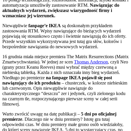
automatyzacja umożliwiły zastosowanie RTM.
Nawiązując do
aktualnych wydarzeń, zwiększasz wiarygodność firmy i
wzmacniasz jej wizerunek.
Niewątpliwie
fanpage’e IKEA
są doskonałym przykładem
zastosowania RTM. Wpisy nawiązujące do bieżących wydarzeń
pojawiają się stosunkowo często i świetnie nawiązują do ich oferty.
Przede wszystkim wykorzystywana jest tutaj gra słów, kolorów i
bezpośrednie nawiązania do newsowych wydarzeń.
16 grudnia miała miejsce premiera The Matrix Resurrections (Matrix
Zmartwychwstania). W jednej ze scen
Thomas Anderson
, czyli Neo
(grany przez Keanu Reeves) musi wybrać między czerwoną a
niebieską tabletką. Każda z nich oznaczała inny bieg wydarzeń.
Niedługo po premierze
na fanpage IKEA pojawił się post
nawiązujący do ich produktu
– chusteczek, w kolorze niebieskim
lub czerwonym. Opis niewątpliwie nawiązuje do
charakterystycznego “deszczu” zer i jedynek, czyli zielonego kodu
na czarnym tle, rozpoczynającego pierwsze sceny w całej serii
filmowej.
Warto zwrócić uwagę na datę publikacji –
5 dni po oficjalnej
premierze
. Dlaczego nie w dniu premiery? Istotę gra tutaj
odpowiedni czas. W dniu premiery małe grono osób wiedziałoby,
do której sceny nawiązuje IKEA. 5 dni to wystarczający czas, po