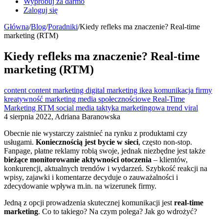
Wypróbuj za darmo
Zaloguj się
Główna
/
Blog
/
Poradniki
/
Kiedy refleks ma znaczenie? Real-time
marketing (RTM)
Kiedy refleks ma znaczenie? Real-time
marketing (RTM)
content
content marketing
digital marketing
ikea
komunikacja firmy
kreatywność
marketing
media społecznościowe
Real-Time
Marketing
RTM
social media
taktyka marketingowa
trend
viral
4 sierpnia 2022, Adriana Baranowska
Obecnie nie wystarczy zaistnieć na rynku z produktami czy
usługami.
Koniecznością jest bycie w sieci
, często non-stop.
Fanpage, płatne reklamy robią swoje, jednak niezbędne jest także
bieżące monitorowanie aktywności otoczenia
– klientów,
konkurencji, aktualnych trendów i wydarzeń. Szybkość reakcji na
wpisy, zajawki i komentarze decyduje o zauważalności i
zdecydowanie wpływa m.in. na wizerunek firmy.
Jedną z opcji prowadzenia skutecznej komunikacji jest
real-time
marketing
. Co to takiego? Na czym polega? Jak go wdrożyć?