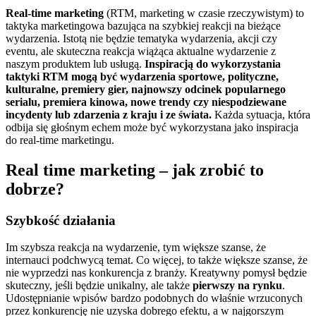
Real-time marketing
(RTM, marketing w czasie rzeczywistym) to
taktyka marketingowa bazująca na szybkiej reakcji na bieżące
wydarzenia. Istotą nie będzie tematyka wydarzenia, akcji czy
eventu, ale skuteczna reakcja wiążąca aktualne wydarzenie z
naszym produktem lub usługą.
Inspiracją do wykorzystania
taktyki RTM mogą być wydarzenia sportowe, polityczne,
kulturalne, premiery gier, najnowszy odcinek popularnego
serialu, premiera kinowa, nowe trendy czy niespodziewane
incydenty lub zdarzenia z kraju i ze świata.
Każda sytuacja, która
odbija się głośnym echem może być wykorzystana jako inspiracja
do real-time marketingu.
Real time marketing – jak zrobić to
dobrze?
Szybkość działania
Im szybsza reakcja na wydarzenie, tym większe szanse, że
internauci podchwycą temat. Co więcej, to także większe szanse, że
nie wyprzedzi nas konkurencja z branży. Kreatywny pomysł będzie
skuteczny, jeśli będzie unikalny, ale także
pierwszy na rynku
.
Udostępnianie wpisów bardzo podobnych do właśnie wrzuconych
przez konkurencję nie uzyska dobrego efektu, a w najgorszym