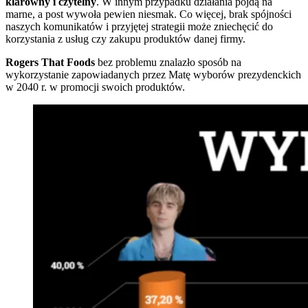
klarowny i czytelny
. W innym przypadku działania pójdą na
marne, a post wywoła pewien niesmak. Co więcej, brak spójności
naszych komunikatów i przyjętej strategii może zniechęcić do
korzystania z usług czy zakupu produktów danej firmy.
Rogers That Foods
bez problemu znalazło sposób na
wykorzystanie zapowiadanych przez Matę wyborów prezydenckich
w 2040 r. w promocji swoich produktów.