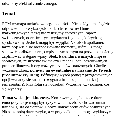
odwrotny efekt od zamierzonego.
Temat
RTM wymaga umiarkowanego podejścia. Nie każdy temat będzie
odpowiedni do wykorzystania. Do tematów real time
marketingowych raczej nie zaliczymy corocznych imprez
świątecznych, oczekiwanych wydarzeń i sytuacji, których się
spodziewamy. Jednak mogą być wyjątki! Na takich spotkaniach
także pojawiają się niespodziewane momenty, które już mogą
stanowić podłoże naszego wpisu. Tym samym na początek możemy
zaplanować wstępne wpisy.
Śledź kalendarz ważnych imprez
sportowych, mistrzostw świata czy French Open, oczekiwanych
premier filmowych czy ważnych eventów branżowych. Chwilę
wcześniej zbierz
pomysły na ewentualne nawiązanie do Twoich
produktów czy usług
. Późniejszy wybór jednej z przygotowanych
opcji wydarzy się sam (np. wygrana lub przegrana polskiej
reprezentacji). Przygotuj się i oczekuj! Wcześniej czy później, coś
się wydarzy.
Temat wpisu jest kluczowy.
Kontrowersyjne, budzące duże
emocje sytuacje mogą być ryzykowne. Trzeba zachować umiar i
trafić w gusta odbiorców. Dobrze unikać podtekstów politycznych.
Niosą ze sobą duże ryzyko, a w przypadku hejtu mogą wykluczyć