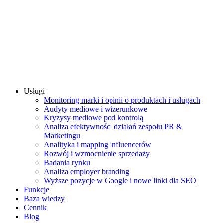
Usługi
Monitoring marki i opinii o produktach i usługach
Audyty mediowe i wizerunkowe
Kryzysy mediowe pod kontrolą
Analiza efektywności działań zespołu PR &
Marketingu
Analityka i mapping influencerów
Rozwój i wzmocnienie sprzedaży
Badania rynku
Analiza employer branding
Wyższe pozycje w Google i nowe linki dla SEO
Funkcje
Baza wiedzy
Cennik
Blog