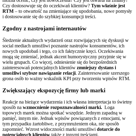
można ocenić, czy jest nowoczesna? Czy jest otwarta na zmiany?
Czy dostosowuje się do oczekiwań klientów?
Tym właśnie jest
RTM
– to otwartość na zmieniające się upodobania, nowe pomysły
i dostosowanie się do szybkiej konsumpcji treści.
Zgodny z nastrojami internautów
Śledzenie aktualnych wydarzeń oraz rozwijających się dyskusji w
social mediach umożliwi poznanie nastrojów konsumentów, ich
nowych upodobań i tego, co ich faktycznie kręci. Oczekiwania
mogą się zmieniać, jednak akcent humorystyczny przyjmie się w
wielu grupach. Co więcej, odniesienie się do bezpośrednich
zainteresowań potencjalnych klientów
zmniejszy dystans i
umożliwi szybsze nawiązanie relacji
. Zainteresowanie szerszego
grona osób to ważny wskaźnik KPI przy tworzeniu wpisów RTM.
Zwiększający ekspozycję firmy lub marki
Reakcje na bieżące wydarzenia i ich własna interpretacja to świetny
sposób na
wzmocnienie rozpoznawalności marki.
Loga
topowych marek można spotkać wszędzie. Jednym zapadną w
pamięć, innym nie. Jednak wpisów powiązanych z emocjami, w
tym przypadku żartobliwe, z przymrużeniem oka, nie sposób
zapomnieć. Wzrost widoczności marki umożliwi
dotarcie do
potencjalnych klientów
także z innymi treściami.