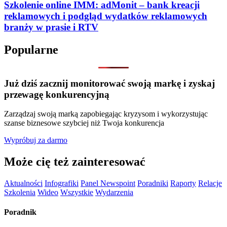
Szkolenie online IMM: adMonit – bank kreacji
reklamowych i podgląd wydatków reklamowych
branży w prasie i RTV
Popularne
Już dziś zacznij monitorować swoją markę i zyskaj
przewagę konkurencyjną
Zarządzaj swoją marką zapobiegając kryzysom i wykorzystując
szanse biznesowe szybciej niż Twoja konkurencja
Wypróbuj za darmo
Może cię też zainteresować
Aktualności
Infografiki
Panel Newspoint
Poradniki
Raporty
Relacje
Szkolenia
Wideo
Wszystkie
Wydarzenia
Poradnik