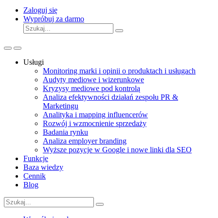
Zaloguj się
Wypróbuj za darmo
Usługi
Monitoring marki i opinii o produktach i usługach
Audyty mediowe i wizerunkowe
Kryzysy mediowe pod kontrolą
Analiza efektywności działań zespołu PR &
Marketingu
Analityka i mapping influencerów
Rozwój i wzmocnienie sprzedaży
Badania rynku
Analiza employer branding
Wyższe pozycje w Google i nowe linki dla SEO
Funkcje
Baza wiedzy
Cennik
Blog