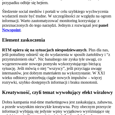
przypadku odbije się hejtem.
Śledzenie social mediów i portali w celu szybkiego wychwycenia
wydarzeń może być trudne. W szczególności ze względu na ogrom
informacji. Warto zautomatyzować monitoring korzystając z
przeznaczonych do tego narzędzi. Jednym z rozwiązań jest
panel
Newspoint
.
Element zaskoczenia
RTM opiera się na sytuacjach niespodziewanych
. Plus dla nas,
jeśli potrafimy odnieść się do wydarzenia w sposób żartobliwy i “z
przymrużeniem oka”. Nic banalnego nie zyska tyle uwagi, co
wygenerowanie nowego pomysłu wykorzystującego bieżącą
sytuację. Jeśli mówią o niej “wszyscy”, jeśli przyciąga uwagę
internautów, jest dobrym materiałem na wykorzystanie. W XXI
wieku odbiorcy potrzebują ciągle nowych impulsów – więcej
rozrywki, szybko dostępnych informacji i braku monotonii.
Kreatywność, czyli temat wywołujący efekt wiralowy
Dobra kampania real-time marketingowa jest
zaskakująca, zabawna,
a przede wszystkim niezwykle kreatywna. Przy obecnym przesycie
informacji wybijają się jedynie wpisy wyjątkowo wyróżniające się