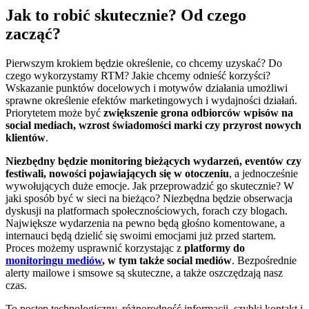
Jak to robić skutecznie? Od czego
zacząć?
Pierwszym krokiem będzie określenie, co chcemy uzyskać? Do
czego wykorzystamy RTM? Jakie chcemy odnieść korzyści?
Wskazanie punktów docelowych i motywów działania umożliwi
sprawne określenie efektów marketingowych i wydajności działań.
Priorytetem może być
zwiększenie grona odbiorców wpisów na
social mediach, wzrost świadomości marki czy przyrost nowych
klientów
.
Niezbędny będzie monitoring bieżących wydarzeń, eventów czy
festiwali, nowości pojawiających się w otoczeniu
, a jednocześnie
wywołujących duże emocje. Jak przeprowadzić go skutecznie? W
jaki sposób być w sieci na bieżąco? Niezbędna będzie obserwacja
dyskusji na platformach społecznościowych, forach czy blogach.
Największe wydarzenia na pewno będą głośno komentowane, a
internauci będą dzielić się swoimi emocjami już przed startem.
Proces możemy usprawnić korzystając z
platformy do
monitoringu mediów
, w tym także social mediów
. Bezpośrednie
alerty mailowe i smsowe są skuteczne, a także oszczędzają nasz
czas.
To postęp technologiczny, różnorodność informacji, szybki kontakt i