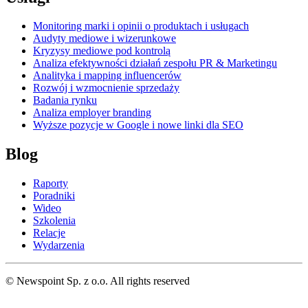
Monitoring marki i opinii o produktach i usługach
Audyty mediowe i wizerunkowe
Kryzysy mediowe pod kontrolą
Analiza efektywności działań zespołu PR & Marketingu
Analityka i mapping influencerów
Rozwój i wzmocnienie sprzedaży
Badania rynku
Analiza employer branding
Wyższe pozycje w Google i nowe linki dla SEO
Blog
Raporty
Poradniki
Wideo
Szkolenia
Relacje
Wydarzenia
© Newspoint Sp. z o.o. All rights reserved