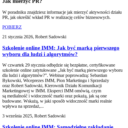
Jak mierzyć PR?
W poradniku znajdziesz informacje jak mierzyć aktywności działu
PR, jak określić wkład PR w realizację celów biznesowych.
POBIERZ
21 stycznia 2026, Robert Sadowski
Szkolenie online IMM: Jak być marką pierwszego
wyboru dla ludzi i algorytmów?
W czwartek 29 stycznia odbędzie się bezpłatne, certyfikowane
szkolenie online zatytułowane „Jak być marką pierwszego wyboru
dla ludzi i algorytmów?”. Webinar poprowadzą: Sebastian
Bykowski, Wiceprezes IMM, Pion Marketingu i Sprzedaży
oraz Robert Sadowski, Kierownik Działu Komunikacji
Marketingowej w IMM. Eksperci IMM omówią, czym
są medialność i widoczność marki oraz pokażą, jak są one
budowane. Wskażą, w jaki sposób widoczność marki realnie
wpływa na sprzedaż,...
3 września 2025, Robert Sadowski
Szkolenie online IMM: Samodzielne zakładanie