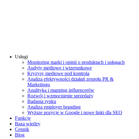
Usługi
Monitoring marki i opinii o produktach i usługach
Audyty mediowe i wizerunkowe
Kryzysy mediowe pod kontrolą
Analiza efektywności działań zespołu PR &
Marketingu
Analityka i mapping influencerów
Rozwój i wzmocnienie sprzedaży
Badania rynku
Analiza employer branding
Wyższe pozycje w Google i nowe linki dla SEO
Funkcje
Baza wiedzy
Cennik
Blog