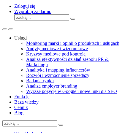
Zaloguj się
Wypróbuj za darmo
Usługi
Monitoring marki i opinii o produktach i usługach
Audyty mediowe i wizerunkowe
Kryzysy mediowe pod kontrolą
Analiza efektywności działań zespołu PR &
Marketingu
Analityka i mapping influencerów
Rozwój i wzmocnienie sprzedaży
Badania rynku
Analiza employer branding
Wyższe pozycje w Google i nowe linki dla SEO
Funkcje
Baza wiedzy
Cennik
Blog