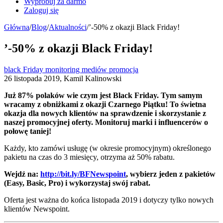
Wypróbuj za darmo
Zaloguj się
Główna
/
Blog
/
Aktualności
/
’-50% z okazji Black Friday!
’-50% z okazji Black Friday!
black Friday
monitoring mediów
promocja
26 listopada 2019, Kamil Kalinowski
Już 87% polaków wie czym jest Black Friday. Tym samym
wracamy z obniżkami z okazji Czarnego Piątku! To świetna
okazja dla nowych klientów na sprawdzenie i skorzystanie z
naszej promocyjnej oferty. Monitoruj marki i influencerów o
połowę taniej!
Każdy, kto zamówi usługę (w okresie promocyjnym) określonego
pakietu na czas do 3 miesięcy, otrzyma aż 50% rabatu.
Wejdź na:
http://bit.ly/BFNewspoint
, wybierz jeden z pakietów
(Easy, Basic, Pro) i wykorzystaj swój rabat.
Oferta jest ważna do końca listopada 2019 i dotyczy tylko nowych
klientów Newspoint.