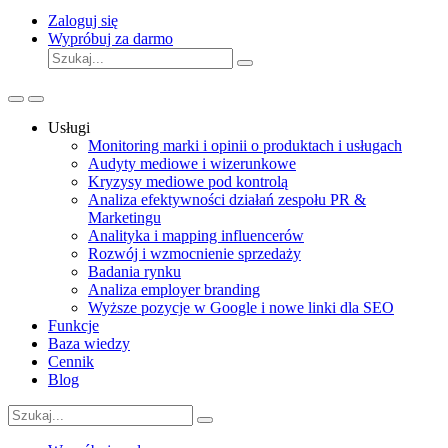
Zaloguj się
Wypróbuj za darmo
Usługi
Monitoring marki i opinii o produktach i usługach
Audyty mediowe i wizerunkowe
Kryzysy mediowe pod kontrolą
Analiza efektywności działań zespołu PR &
Marketingu
Analityka i mapping influencerów
Rozwój i wzmocnienie sprzedaży
Badania rynku
Analiza employer branding
Wyższe pozycje w Google i nowe linki dla SEO
Funkcje
Baza wiedzy
Cennik
Blog