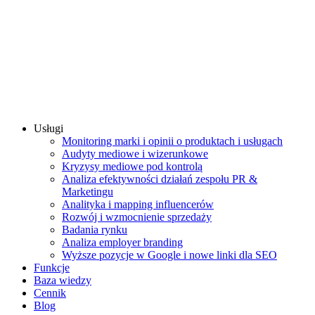
Usługi
Monitoring marki i opinii o produktach i usługach
Audyty mediowe i wizerunkowe
Kryzysy mediowe pod kontrolą
Analiza efektywności działań zespołu PR &
Marketingu
Analityka i mapping influencerów
Rozwój i wzmocnienie sprzedaży
Badania rynku
Analiza employer branding
Wyższe pozycje w Google i nowe linki dla SEO
Funkcje
Baza wiedzy
Cennik
Blog