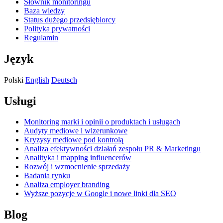
Słownik monitoringu
Baza wiedzy
Status dużego przedsiębiorcy
Polityka prywatności
Regulamin
Język
Polski
English
Deutsch
Usługi
Monitoring marki i opinii o produktach i usługach
Audyty mediowe i wizerunkowe
Kryzysy mediowe pod kontrolą
Analiza efektywności działań zespołu PR & Marketingu
Analityka i mapping influencerów
Rozwój i wzmocnienie sprzedaży
Badania rynku
Analiza employer branding
Wyższe pozycje w Google i nowe linki dla SEO
Blog