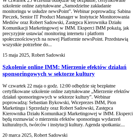
W czwartek 25 września odbędzie się bezpłatne, certyfikowane
szkolenie online zatytułowane „Samodzielne zakładanie
monitoringu w usłudze newsPoint”. Webinar poprowadzą: Sabina
Pieczek, Senior IT Product Manager w Instytucie Monitorowania
Mediów oraz Robert Sadowski, Zastępca Kierownika Działu
Komunikacji Marketingowej w IMM. Eksperci IMM pokażą, jak
precyzyjnie ustawiać monitoring internetu i platform
społecznościowych na nowej Platformie newsPoint. Przedstawią
wszystkie potrzebne do...
15 maja 2025, Robert Sadowski
Szkolenie online IMM: Mierzenie efektów działań
sponsoringowych w sektorze kultury
W czwartek 22 maja o godz. 12:00 odbędzie się bezpłatne
certyfikowane szkolenie online zatytułowane „Mierzenie efektów
działań sponsoringowych w sektorze kultury”. Webinar
poprowadzą: Sebastian Bykowski, Wiceprezes IMM, Pion
Marketingu i Sprzedaży oraz Robert Sadowski, Zastępca
Kierownika Działu Komunikacji Marketingowej w IMM. Eksperci
będą rozmawiać o mierzeniu efektów sponsoringu wydarzeń
kulturalnych, twórców i instytucji kultury. Agenda spotkania:...
20 marca 2025, Robert Sadowski