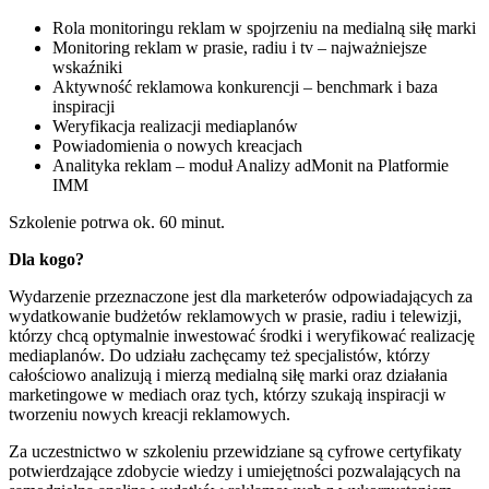
Rola monitoringu reklam w spojrzeniu na medialną siłę marki
Monitoring reklam w prasie, radiu i tv – najważniejsze
wskaźniki
Aktywność reklamowa konkurencji – benchmark i baza
inspiracji
Weryfikacja realizacji mediaplanów
Powiadomienia o nowych kreacjach
Analityka reklam – moduł Analizy adMonit na Platformie
IMM
Szkolenie potrwa ok. 60 minut.
Dla kogo?
Wydarzenie przeznaczone jest dla marketerów odpowiadających za
wydatkowanie budżetów reklamowych w prasie, radiu i telewizji,
którzy chcą optymalnie inwestować środki i weryfikować realizację
mediaplanów. Do udziału zachęcamy też specjalistów, którzy
całościowo analizują i mierzą medialną siłę marki oraz działania
marketingowe w mediach oraz tych, którzy szukają inspiracji w
tworzeniu nowych kreacji reklamowych.
Za uczestnictwo w szkoleniu przewidziane są cyfrowe certyfikaty
potwierdzające zdobycie wiedzy i umiejętności pozwalających na