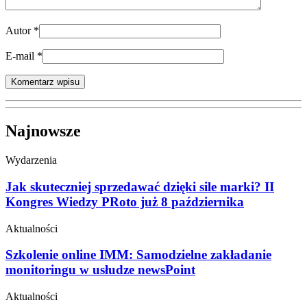
Autor
*
E-mail
*
Najnowsze
Wydarzenia
Jak skuteczniej sprzedawać dzięki sile marki? II
Kongres Wiedzy PRoto już 8 października
Aktualności
Szkolenie online IMM: Samodzielne zakładanie
monitoringu w usłudze newsPoint
Aktualności