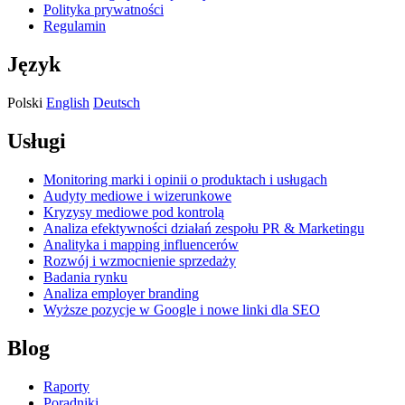
Polityka prywatności
Regulamin
Język
Polski
English
Deutsch
Usługi
Monitoring marki i opinii o produktach i usługach
Audyty mediowe i wizerunkowe
Kryzysy mediowe pod kontrolą
Analiza efektywności działań zespołu PR & Marketingu
Analityka i mapping influencerów
Rozwój i wzmocnienie sprzedaży
Badania rynku
Analiza employer branding
Wyższe pozycje w Google i nowe linki dla SEO
Blog
Raporty
Poradniki