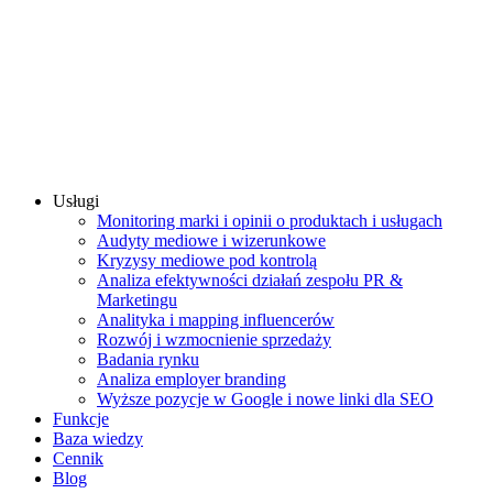
Usługi
Monitoring marki i opinii o produktach i usługach
Audyty mediowe i wizerunkowe
Kryzysy mediowe pod kontrolą
Analiza efektywności działań zespołu PR &
Marketingu
Analityka i mapping influencerów
Rozwój i wzmocnienie sprzedaży
Badania rynku
Analiza employer branding
Wyższe pozycje w Google i nowe linki dla SEO
Funkcje
Baza wiedzy
Cennik
Blog