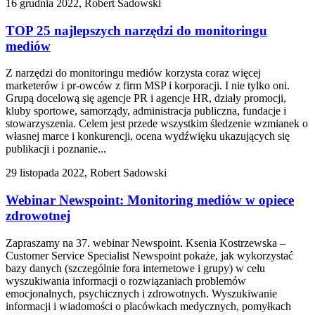
16 grudnia 2022, Robert Sadowski
TOP 25 najlepszych narzędzi do monitoringu
mediów
Z narzędzi do monitoringu mediów korzysta coraz więcej
marketerów i pr-owców z firm MSP i korporacji. I nie tylko oni.
Grupą docelową się agencje PR i agencje HR, działy promocji,
kluby sportowe, samorządy, administracja publiczna, fundacje i
stowarzyszenia. Celem jest przede wszystkim śledzenie wzmianek o
własnej marce i konkurencji, ocena wydźwięku ukazujących się
publikacji i poznanie...
29 listopada 2022, Robert Sadowski
Webinar Newspoint: Monitoring mediów w opiece
zdrowotnej
Zapraszamy na 37. webinar Newspoint. Ksenia Kostrzewska –
Customer Service Specialist Newspoint pokaże, jak wykorzystać
bazy danych (szczególnie fora internetowe i grupy) w celu
wyszukiwania informacji o rozwiązaniach problemów
emocjonalnych, psychicznych i zdrowotnych. Wyszukiwanie
informacji i wiadomości o placówkach medycznych, pomyłkach