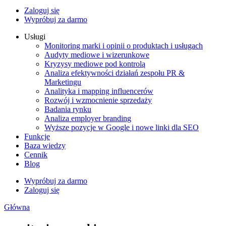
Zaloguj się
Wypróbuj za darmo
Usługi
Monitoring marki i opinii o produktach i usługach
Audyty mediowe i wizerunkowe
Kryzysy mediowe pod kontrolą
Analiza efektywności działań zespołu PR &
Marketingu
Analityka i mapping influencerów
Rozwój i wzmocnienie sprzedaży
Badania rynku
Analiza employer branding
Wyższe pozycje w Google i nowe linki dla SEO
Funkcje
Baza wiedzy
Cennik
Blog
Wypróbuj za darmo
Zaloguj się
Główna