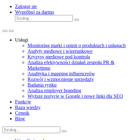
Zaloguj się
Wypróbuj za darmo
Usługi
Monitoring marki i opinii o produktach i usługach
Audyty mediowe i wizerunkowe
Kryzysy mediowe pod kontrolą
Analiza efektywności działań zespołu PR &
Marketingu
Analityka i mapping influencerów
Rozwój i wzmocnienie sprzedaży
Badania rynku
Analiza employer branding
Wyższe pozycje w Google i nowe linki dla SEO
Funkcje
Baza wiedzy
Cennik
Blog