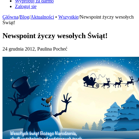
Wypróbuj za darmo
Zaloguj się
Główna
/
Blog
/
Aktualności
•
Wszystkie
/
Newspoint życzy wesołych
Świąt!
Newspoint życzy wesołych Świąt!
24 grudnia 2012, Paulina Pocheć