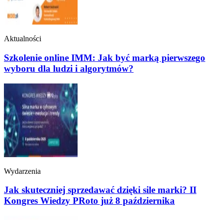
Aktualności
Szkolenie online IMM: Jak być marką pierwszego
wyboru dla ludzi i algorytmów?
Wydarzenia
Jak skuteczniej sprzedawać dzięki sile marki? II
Kongres Wiedzy PRoto już 8 października