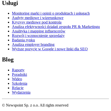
Usługi
Monitoring marki i opinii o produktach i usługach
Audyty mediowe i wizerunkowe
Kryzysy mediowe pod kontrolą
Analiza efektywności działań zespołu PR & Marketingu
Analityka i mapping influencerów
Rozwój i wzmocnienie sprzedaży
Badania rynku
Analiza employer branding
Wyższe pozycje w Google i nowe linki dla SEO
Blog
Raporty
Poradniki
Wideo
Szkolenia
Relacje
Wydarzenia
© Newspoint Sp. z o.o. All rights reserved