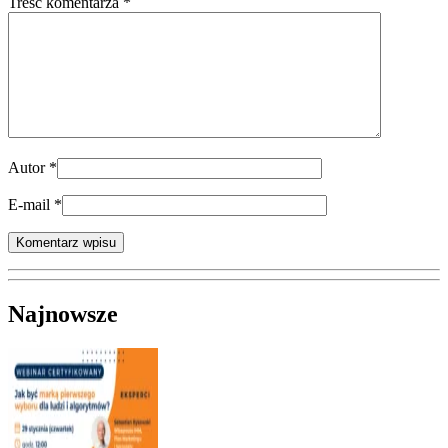
Treść komentarza *
Autor
*
E-mail
*
Najnowsze