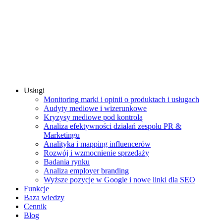
Usługi
Monitoring marki i opinii o produktach i usługach
Audyty mediowe i wizerunkowe
Kryzysy mediowe pod kontrolą
Analiza efektywności działań zespołu PR &
Marketingu
Analityka i mapping influencerów
Rozwój i wzmocnienie sprzedaży
Badania rynku
Analiza employer branding
Wyższe pozycje w Google i nowe linki dla SEO
Funkcje
Baza wiedzy
Cennik
Blog