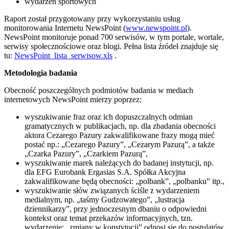
wydarzeń sportowych
Raport został przygotowany przy wykorzystaniu usług
monitorowania Internetu NewsPoint (
www.newspoint.pl
).
NewsPoint monitoruje ponad 700 serwisów, w tym portale, wortale,
serwisy społecznościowe oraz blogi. Pełna lista źródeł znajduje się
tu:
NewsPoint_lista_serwisow.xls
.
Metodologia badania
Obecność poszczególnych podmiotów badania w mediach
internetowych NewsPoint mierzy poprzez:
wyszukiwanie fraz oraz ich dopuszczalnych odmian
gramatycznych w publikacjach, np. dla zbadania obecności
aktora Cezarego Pazury zakwalifikowane frazy mogą mieć
postać np.: „Cezarego Pazury”, „Cezarym Pazurą”, a także
„Czarka Pazury”, „Czarkiem Pazurą”,
wyszukiwanie marek należących do badanej instytucji, np.
dla EFG Eurobank Ergasias S.A. Spółka Akcyjna
zakwalifikowane będą obecności: „polbank”, „polbanku” itp.,
wyszukiwanie słów związanych ściśle z wydarzeniem
medialnym, np. „taśmy Gudzowatego”, „lustracja
dziennikarzy”, przy jednoczesnym dbaniu o odpowiedni
kontekst oraz temat przekazów informacyjnych, tzn.
wydarzenie: „zmiany w konstytucji” odnosi się do postulatów