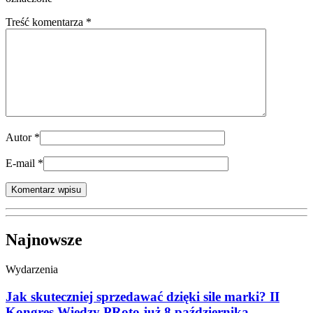
Treść komentarza *
Autor
*
E-mail
*
Najnowsze
Wydarzenia
Jak skuteczniej sprzedawać dzięki sile marki? II
Kongres Wiedzy PRoto już 8 października