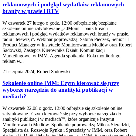
reklamowych i podgląd wydatków reklamowych
branży w prasie i RTV
W czwartek 27 lutego o godz. 12:00 odbędzie się bezpłatne
szkolenie online zatytułowane „adMonit – bank kreacji
reklamowych i podgląd wydatków reklamowych branży w prasie,
radiu i telewizji”. Webinar poprowadzą: Sabina Pieczek, Senior IT
Product Manager w Instytucie Monitorowania Mediów oraz Robert
Sadowski, Zastępca Kierownika Działu Komunikacji
Marketingowej w IMM. Agenda spotkania: Rola monitoringu
reklam w...
21 sierpnia 2024, Robert Sadowski
Szkolenie online IMM: Czym kierować się przy
wyborze narzędzia do analityki publikacji w
mediach?
W czwartek 22.08 o godz. 12:00 odbędzie się szkolenie online
zatytułowane „Czym kierować się przy wyborze narzędzia do
analityki publikacji w mediach?”, które organizuje Instytut
Monitorowania Mediów. Spotkanie poprowadzą Miłosz Sieradzki,
Specjalista ds. Rozwoju Rynku i Sprzedaży w IMM, oraz Robert
Sadowski, Digital Marketing Manager w IMM. Eksperci opowiedzą