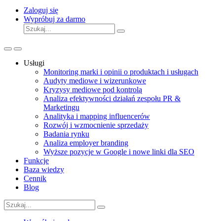
Zaloguj się
Wypróbuj za darmo
Usługi
Monitoring marki i opinii o produktach i usługach
Audyty mediowe i wizerunkowe
Kryzysy mediowe pod kontrolą
Analiza efektywności działań zespołu PR &
Marketingu
Analityka i mapping influencerów
Rozwój i wzmocnienie sprzedaży
Badania rynku
Analiza employer branding
Wyższe pozycje w Google i nowe linki dla SEO
Funkcje
Baza wiedzy
Cennik
Blog