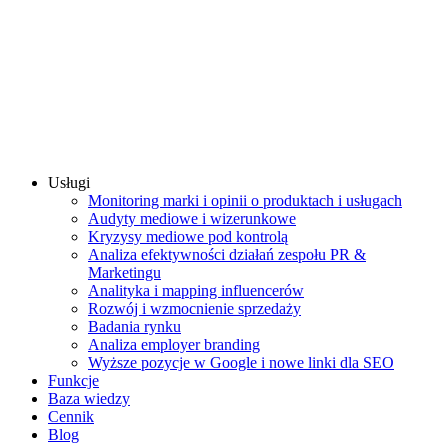
Usługi
Monitoring marki i opinii o produktach i usługach
Audyty mediowe i wizerunkowe
Kryzysy mediowe pod kontrolą
Analiza efektywności działań zespołu PR &
Marketingu
Analityka i mapping influencerów
Rozwój i wzmocnienie sprzedaży
Badania rynku
Analiza employer branding
Wyższe pozycje w Google i nowe linki dla SEO
Funkcje
Baza wiedzy
Cennik
Blog