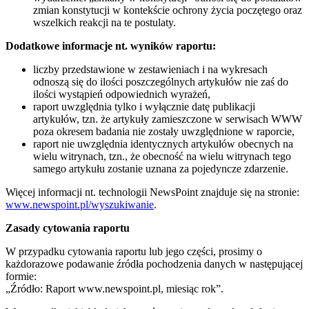
zmian konstytucji w kontekście ochrony życia poczętego oraz
wszelkich reakcji na te postulaty.
Dodatkowe informacje nt. wyników raportu:
liczby przedstawione w zestawieniach i na wykresach
odnoszą się do ilości poszczególnych artykułów nie zaś do
ilości wystąpień odpowiednich wyrażeń,
raport uwzględnia tylko i wyłącznie datę publikacji
artykułów, tzn. że artykuły zamieszczone w serwisach WWW
poza okresem badania nie zostały uwzględnione w raporcie,
raport nie uwzględnia identycznych artykułów obecnych na
wielu witrynach, tzn., że obecność na wielu witrynach tego
samego artykułu zostanie uznana za pojedyncze zdarzenie.
Więcej informacji nt. technologii NewsPoint znajduje się na stronie:
www.newspoint.pl/wyszukiwanie
.
Zasady cytowania raportu
W przypadku cytowania raportu lub jego części, prosimy o
każdorazowe podawanie źródła pochodzenia danych w następującej
formie:
„Źródło: Raport www.newspoint.pl, miesiąc rok”.