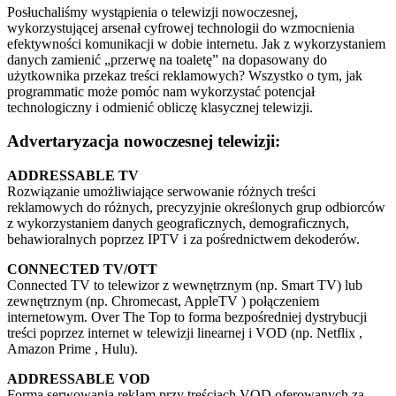
Posłuchaliśmy wystąpienia o telewizji nowoczesnej,
wykorzystującej arsenał cyfrowej technologii do wzmocnienia
efektywności komunikacji w dobie internetu. Jak z wykorzystaniem
danych zamienić „przerwę na toaletę” na dopasowany do
użytkownika przekaz treści reklamowych? Wszystko o tym, jak
programmatic może pomóc nam wykorzystać potencjał
technologiczny i odmienić obliczę klasycznej telewizji.
Advertaryzacja nowoczesnej telewizji:
ADDRESSABLE TV
Rozwiązanie umożliwiające serwowanie różnych treści
reklamowych do różnych, precyzyjnie określonych grup odbiorców
z wykorzystaniem danych geograficznych, demograficznych,
behawioralnych poprzez IPTV i za pośrednictwem dekoderów.
CONNECTED TV/OTT
Connected TV to telewizor z wewnętrznym (np. Smart TV) lub
zewnętrznym (np. Chromecast, AppleTV ) połączeniem
internetowym. Over The Top to forma bezpośredniej dystrybucji
treści poprzez internet w telewizji linearnej i VOD (np. Netflix ,
Amazon Prime , Hulu).
ADDRESSABLE VOD
Forma serwowania reklam przy treściach VOD oferowanych za