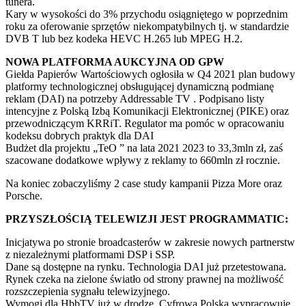
tunera.
Kary w wysokości do 3% przychodu osiągniętego w poprzednim
roku za oferowanie sprzętów niekompatybilnych tj. w standardzie
DVB T lub bez kodeka HEVC H.265 lub MPEG H.2.
NOWA PLATFORMA AUKCYJNA OD GPW
Giełda Papierów Wartościowych ogłosiła w Q4 2021 plan budowy
platformy technologicznej obsługującej dynamiczną podmianę
reklam (DAI) na potrzeby Addressable TV . Podpisano listy
intencyjne z Polską Izbą Komunikacji Elektronicznej (PIKE) oraz
przewodniczącym KRRiT. Regulator ma pomóc w opracowaniu
kodeksu dobrych praktyk dla DAI
Budżet dla projektu „TeO ” na lata 2021 2023 to 33,3mln zł, zaś
szacowane dodatkowe wpływy z reklamy to 660mln zł rocznie.
Na koniec zobaczyliśmy 2 case study kampanii Pizza More oraz
Porsche.
PRZYSZŁOŚCIĄ TELEWIZJI JEST PROGRAMMATIC:
Inicjatywa po stronie broadcasterów w zakresie nowych partnerstw
z niezależnymi platformami DSP i SSP.
Dane są dostępne na rynku. Technologia DAI już przetestowana.
Rynek czeka na zielone światło od strony prawnej na możliwość
rozszczepienia sygnału telewizyjnego.
Wymogi dla HbbTV już w drodze. Cyfrowa Polska wypracowuje