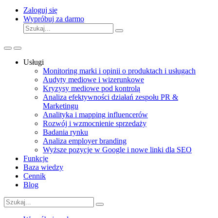
Zaloguj się
Wypróbuj za darmo
Usługi
Monitoring marki i opinii o produktach i usługach
Audyty mediowe i wizerunkowe
Kryzysy mediowe pod kontrolą
Analiza efektywności działań zespołu PR &
Marketingu
Analityka i mapping influencerów
Rozwój i wzmocnienie sprzedaży
Badania rynku
Analiza employer branding
Wyższe pozycje w Google i nowe linki dla SEO
Funkcje
Baza wiedzy
Cennik
Blog