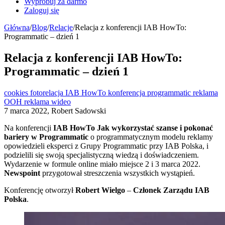
Wypróbuj za darmo
Zaloguj się
Główna
/
Blog
/
Relacje
/
Relacja z konferencji IAB HowTo:
Programmatic – dzień 1
Relacja z konferencji IAB HowTo:
Programmatic – dzień 1
cookies
fotorelacja
IAB HowTo
konferencja
programmatic
reklama
OOH
reklama wideo
7 marca 2022, Robert Sadowski
Na konferencji
IAB HowTo Jak wykorzystać szanse i pokonać
bariery w Programmatic
o programmatycznym modelu reklamy
opowiedzieli eksperci z Grupy Programmatic przy IAB Polska, i
podzielili się swoją specjalistyczną wiedzą i doświadczeniem.
Wydarzenie w formule online miało miejsce 2 i 3 marca 2022.
Newspoint
przygotował streszczenia wszystkich wystąpień.
Konferencję otworzył
Robert Wielgo
–
Członek Zarządu IAB
Polska
.