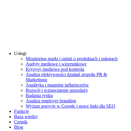
Usługi
Monitoring marki i opinii o produktach i usługach
Audyty mediowe i wizerunkowe
Kryzysy mediowe pod kontrolą
Analiza efektywności działań zespołu PR &
Marketingu
Analityka i mapping influencerów
Rozwój i wzmocnienie sprzedaży
Badania rynku
Analiza employer branding
Wyższe pozycje w Google i nowe linki dla SEO
Funkcje
Baza wiedzy
Cennik
Blog