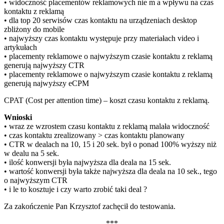
• widoczność placementów reklamowych nie m a wpływu na czas
kontaktu z reklamą
• dla top 20 serwisów czas kontaktu na urządzeniach desktop
zbliżony do mobile
• najwyższy czas kontaktu występuje przy materiałach video i
artykułach
• placementy reklamowe o najwyższym czasie kontaktu z reklamą
generują najwyższy CTR
• placementy reklamowe o najwyższym czasie kontaktu z reklamą
generują najwyższy eCPM
CPAT (Cost per attention time) – koszt czasu kontaktu z reklamą.
Wnioski
• wraz ze wzrostem czasu kontaktu z reklamą malała widoczność
• czas kontaktu zrealizowany > czas kontaktu planowany
• CTR w dealach na 10, 15 i 20 sek. był o ponad 100% wyższy niż
w dealu na 5 sek.
• ilość konwersji była najwyższa dla deala na 15 sek.
• wartość konwersji była także najwyższa dla deala na 10 sek., tego
o najwyższym CTR
• i le to kosztuje i czy warto zrobić taki deal ?
Za zakończenie Pan Krzysztof zachęcił do testowania.
***