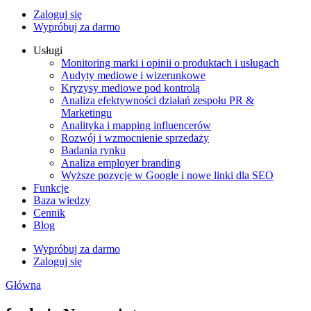
Zaloguj się
Wypróbuj za darmo
Usługi
Monitoring marki i opinii o produktach i usługach
Audyty mediowe i wizerunkowe
Kryzysy mediowe pod kontrolą
Analiza efektywności działań zespołu PR &
Marketingu
Analityka i mapping influencerów
Rozwój i wzmocnienie sprzedaży
Badania rynku
Analiza employer branding
Wyższe pozycje w Google i nowe linki dla SEO
Funkcje
Baza wiedzy
Cennik
Blog
Wypróbuj za darmo
Zaloguj się
Główna