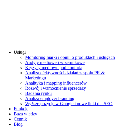
Usługi
Monitoring marki i opinii o produktach i usługach
Audyty mediowe i wizerunkowe
Kryzysy mediowe pod kontrolą
Analiza efektywności działań zespołu PR &
Marketingu
Analityka i mapping influencerów
Rozwój i wzmocnienie sprzedaży
Badania rynku
Analiza employer branding
Wyższe pozycje w Google i nowe linki dla SEO
Funkcje
Baza wiedzy
Cennik
Blog