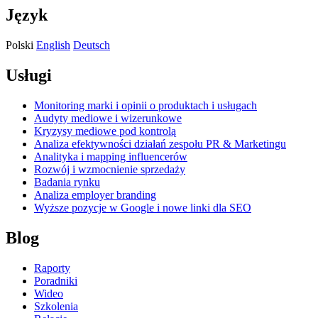
Język
Polski
English
Deutsch
Usługi
Monitoring marki i opinii o produktach i usługach
Audyty mediowe i wizerunkowe
Kryzysy mediowe pod kontrolą
Analiza efektywności działań zespołu PR & Marketingu
Analityka i mapping influencerów
Rozwój i wzmocnienie sprzedaży
Badania rynku
Analiza employer branding
Wyższe pozycje w Google i nowe linki dla SEO
Blog
Raporty
Poradniki
Wideo
Szkolenia