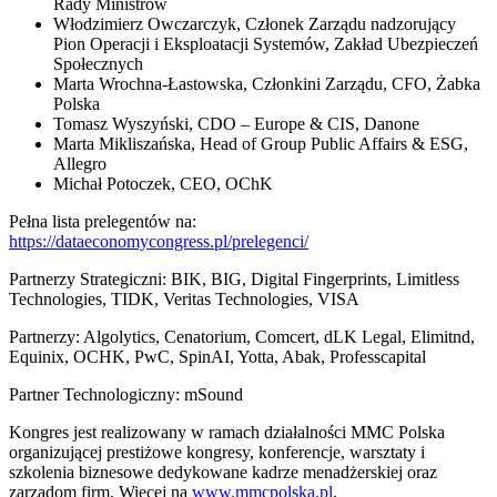
Rady Ministrów
Włodzimierz Owczarczyk, Członek Zarządu nadzorujący
Pion Operacji i Eksploatacji Systemów, Zakład Ubezpieczeń
Społecznych
Marta Wrochna-Łastowska, Członkini Zarządu, CFO, Żabka
Polska
Tomasz Wyszyński, CDO – Europe & CIS, Danone
Marta Mikliszańska, Head of Group Public Affairs & ESG,
Allegro
Michał Potoczek, CEO, OChK
Pełna lista prelegentów na:
https://dataeconomycongress.pl/prelegenci/
Partnerzy Strategiczni: BIK, BIG, Digital Fingerprints, Limitless
Technologies, TIDK, Veritas Technologies, VISA
Partnerzy: Algolytics, Cenatorium, Comcert, dLK Legal, Elimitnd,
Equinix, OCHK, PwC, SpinAI, Yotta, Abak, Professcapital
Partner Technologiczny: mSound
Kongres jest realizowany w ramach działalności MMC Polska
organizującej prestiżowe kongresy, konferencje, warsztaty i
szkolenia biznesowe dedykowane kadrze menadżerskiej oraz
zarządom firm. Więcej na
www.mmcpolska.pl
.