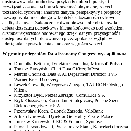
dostosowywania produktów, przykłady dobrych praktyk i
rozwiązań stosowanych w sektorze medialnym dotyczących
tożsamości cyfrowej i analityki danych, perspektywy i prognozy
rozwoju rynku medialnego w kontekście tożsamości cyfrowej i
analityki danych. Zakończenie dwudniowych obrad stanowiła
debata dotycząca perspektywy klienta końcowego pod względem
customer experience
budowanego dzięki danym, przystępność i
dostępność danych oferowanych przez aplikacje, wglądu w
udostępniane przez klienta dane oraz zagrożeń w sieci.
W gronie prelegentów Data Economy Congress wystąpili m.n.:
Dominika Bettman, Dyrektor Generalna, Microsoft Polska
Tomasz Burzyński, Chief Data Officer, InPost
Marcin Choiński, Data & AI Department Director, TVN
Warner Bros. Discovery
Leszek Chwalik, Wiceprezes Zarządu, TAURON Obsługa
Klienta
Krzysztof Dyki, Prezes Zarządu, ComCERT S.A.
Eryk Kłossowski, Konsultant Strategiczny, Polskie Sieci
Elektroenergetyczne S.A.
Przemysław Koch, Członek Zarządu, VeloBank
Adrian Kurowski, Dyrektor Generalny Visa w Polsce
Jarosław Królewski, CEO & Founder, Synerise
Paweł Lewandowski, Podsekretarz Stanu, Kancelaria Prezesa