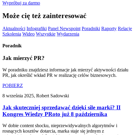
Wypróbuj za darmo
Może cię też zainteresować
Aktualności
Infografiki
Panel Newspoint
Poradniki
Raporty
Relacje
Szkolenia
Wideo
Wszystkie
Wydarzenia
Poradnik
Jak mierzyć PR?
W poradniku znajdziesz informacje jak mierzyć aktywności działu
PR, jak określić wkład PR w realizację celów biznesowych.
POBIERZ
8 września 2025, Robert Sadowski
Jak skuteczniej sprzedawać dzięki sile marki? II
Kongres Wiedzy PRoto już 8 października
W dobie content shocku, nieprzewidywalnych algorytmów i
rosnących kosztów dotarcia, marka staje się jednym z