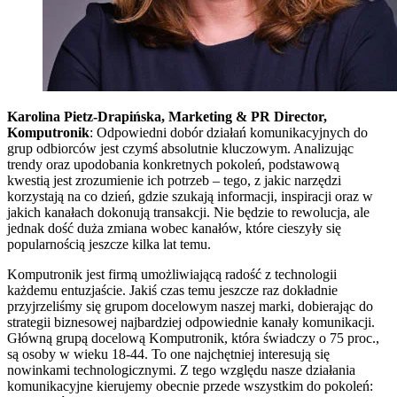
Karolina Pietz-Drapińska, Marketing & PR Director,
Komputronik
: Odpowiedni dobór działań komunikacyjnych do
grup odbiorców jest czymś absolutnie kluczowym. Analizując
trendy oraz upodobania konkretnych pokoleń, podstawową
kwestią jest zrozumienie ich potrzeb – tego, z jakic narzędzi
korzystają na co dzień, gdzie szukają informacji, inspiracji oraz w
jakich kanałach dokonują transakcji. Nie będzie to rewolucja, ale
jednak dość duża zmiana wobec kanałów, które cieszyły się
popularnością jeszcze kilka lat temu.
Komputronik jest firmą umożliwiającą radość z technologii
każdemu entuzjaście. Jakiś czas temu jeszcze raz dokładnie
przyjrzeliśmy się grupom docelowym naszej marki, dobierając do
strategii biznesowej najbardziej odpowiednie kanały komunikacji.
Główną grupą docelową Komputronik, która świadczy o 75 proc.,
są osoby w wieku 18-44. To one najchętniej interesują się
nowinkami technologicznymi. Z tego względu nasze działania
komunikacyjne kierujemy obecnie przede wszystkim do pokoleń: