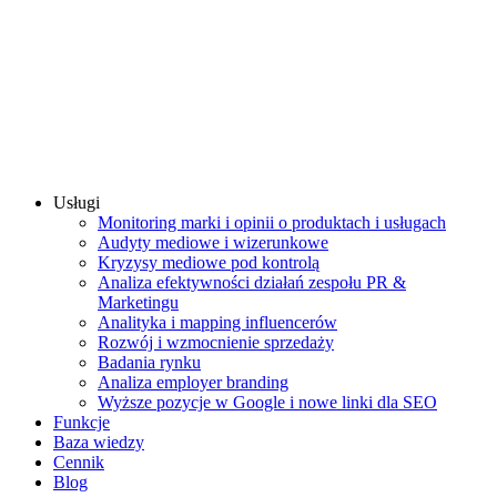
Usługi
Monitoring marki i opinii o produktach i usługach
Audyty mediowe i wizerunkowe
Kryzysy mediowe pod kontrolą
Analiza efektywności działań zespołu PR &
Marketingu
Analityka i mapping influencerów
Rozwój i wzmocnienie sprzedaży
Badania rynku
Analiza employer branding
Wyższe pozycje w Google i nowe linki dla SEO
Funkcje
Baza wiedzy
Cennik
Blog