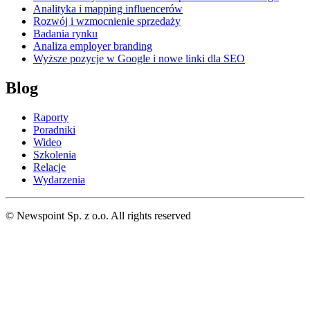
Analityka i mapping influencerów
Rozwój i wzmocnienie sprzedaży
Badania rynku
Analiza employer branding
Wyższe pozycje w Google i nowe linki dla SEO
Blog
Raporty
Poradniki
Wideo
Szkolenia
Relacje
Wydarzenia
© Newspoint Sp. z o.o. All rights reserved