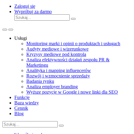
Zaloguj się
Wypróbuj za darmo
Usługi
Monitoring marki i opinii o produktach i usługach
Audyty mediowe i wizerunkowe
Kryzysy mediowe pod kontrolą
Analiza efektywności działań zespołu PR &
Marketingu
Analityka i mapping influencerów
Rozwój i wzmocnienie sprzedaży
Badania rynku
Analiza employer branding
Wyższe pozycje w Google i nowe linki dla SEO
Funkcje
Baza wiedzy
Cennik
Blog