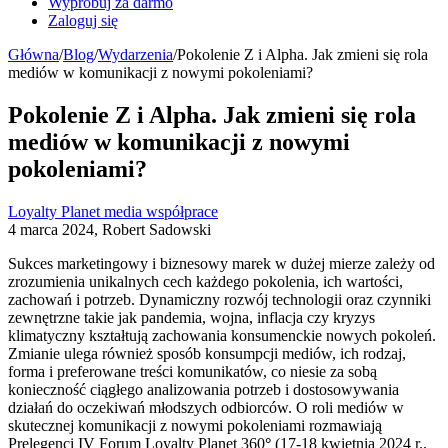
Wypróbuj za darmo
Zaloguj się
Główna
/
Blog
/
Wydarzenia
/
Pokolenie Z i Alpha. Jak zmieni się rola
mediów w komunikacji z nowymi pokoleniami?
Pokolenie Z i Alpha. Jak zmieni się rola
mediów w komunikacji z nowymi
pokoleniami?
Loyalty Planet
media
współprace
4 marca 2024, Robert Sadowski
Sukces marketingowy i biznesowy marek w dużej mierze zależy od
zrozumienia unikalnych cech każdego pokolenia, ich wartości,
zachowań i potrzeb. Dynamiczny rozwój technologii oraz czynniki
zewnętrzne takie jak pandemia, wojna, inflacja czy kryzys
klimatyczny kształtują zachowania konsumenckie nowych pokoleń.
Zmianie ulega również sposób konsumpcji mediów, ich rodzaj,
forma i preferowane treści komunikatów, co niesie za sobą
konieczność ciągłego analizowania potrzeb i dostosowywania
działań do oczekiwań młodszych odbiorców. O roli mediów w
skutecznej komunikacji z nowymi pokoleniami rozmawiają
Prelegenci IV Forum Loyalty Planet 360
°
(17-18 kwietnia 2024 r.,