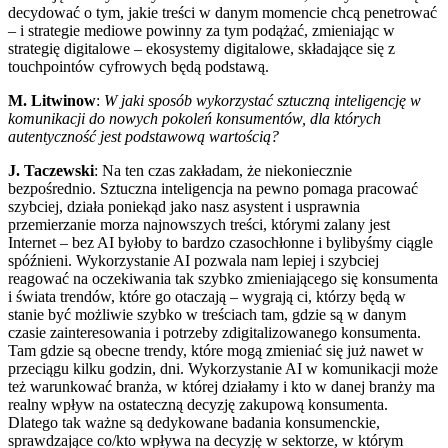
decydować o tym, jakie treści w danym momencie chcą penetrować
– i strategie mediowe powinny za tym podążać, zmieniając w
strategię digitalowe – ekosystemy digitalowe, składające się z
touchpointów cyfrowych będą podstawą.
M. Litwinow
:
W jaki sposób wykorzystać sztuczną inteligencję w
komunikacji do nowych pokoleń konsumentów, dla których
autentyczność jest podstawową wartością?
J. Taczewski
: Na ten czas zakładam, że niekoniecznie
bezpośrednio. Sztuczna inteligencja na pewno pomaga pracować
szybciej, działa poniekąd jako nasz asystent i usprawnia
przemierzanie morza najnowszych treści, którymi zalany jest
Internet – bez AI byłoby to bardzo czasochłonne i bylibyśmy ciągle
spóźnieni. Wykorzystanie AI pozwala nam lepiej i szybciej
reagować na oczekiwania tak szybko zmieniającego się konsumenta
i świata trendów, które go otaczają – wygrają ci, którzy będą w
stanie być możliwie szybko w treściach tam, gdzie są w danym
czasie zainteresowania i potrzeby zdigitalizowanego konsumenta.
Tam gdzie są obecne trendy, które mogą zmieniać się już nawet w
przeciągu kilku godzin, dni. Wykorzystanie AI w komunikacji może
też warunkować branża, w której działamy i kto w danej branży ma
realny wpływ na ostateczną decyzję zakupową konsumenta.
Dlatego tak ważne są dedykowane badania konsumenckie,
sprawdzające co/kto wpływa na decyzję w sektorze, w którym