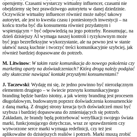
operujemy. Czasami wystarczy wirtualny influencer, czasami nie
obejdziemy się bez prawdziwego autorytetu w danej dziedzinie.
Oczywiście wirtualny influencer również może nabyć takowy
autorytet, ale jest to kwestia czasu i poniesionych inwestycji – na
końcu trzeba być dla konsumenta również przydatnym i
wspierającym = być odpowiedzią na jego potrzeby. Reasumując, na
dzień dzisiejszy AI wymaga naszej kontroli i ryzykownym może
być jego bezrefleksyjne wykorzystanie, ale na pewno jest w stanie
ułatwić naszą kuchnie i tworzyć treści komunikacyjnie szybciej, jak
również bardziej dopasowane do potrzeb.
M. Litwinow
:
W takim razie komunikacja do nowego pokolenia czy
marketing oparty na doświadczeniach? Którą drogą należy podążać
aby skutecznie nawiązać kontakt przyszłymi konsumentami?
J. Taczewski
: Wydaję mi się, że jedno powinno być nierozłącznym
elementem drugiego – w świecie przesytu komunikacyjnego
branding będzie bardzo istotny, a jak wiemy branding jest procesem
długofalowym, budowanym poprzez doświadczenia konsumenckie
z daną marką. Z drugiej strony kreacja tych doświadczeń musi być
szybsza i bardziej dopasowana do zmieniających się potrzeb.
Zakładam, że brandy będą potrzebować weryfikacji swojego świata
marki, funkcjonującego dotychczas, wraz ze sprawdzeniem czy
wytworzone serce marki wymaga redefinicji, czy też jest
aplikowalne do dzisiejszych realiów i potrzeb. Marki muszą zrobić