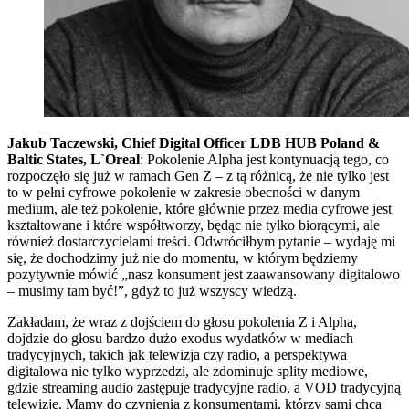
Jakub Taczewski, Chief Digital Officer LDB HUB Poland &
Baltic States, L`Oreal
: Pokolenie Alpha jest kontynuacją tego, co
rozpoczęło się już w ramach Gen Z – z tą różnicą, że nie tylko jest
to w pełni cyfrowe pokolenie w zakresie obecności w danym
medium, ale też pokolenie, które głównie przez media cyfrowe jest
kształtowane i które współtworzy, będąc nie tylko biorącymi, ale
również dostarczycielami treści. Odwróciłbym pytanie – wydaję mi
się, że dochodzimy już nie do momentu, w którym będziemy
pozytywnie mówić „nasz konsument jest zaawansowany digitalowo
– musimy tam być!”, gdyż to już wszyscy wiedzą.
Zakładam, że wraz z dojściem do głosu pokolenia Z i Alpha,
dojdzie do głosu bardzo dużo exodus wydatków w mediach
tradycyjnych, takich jak telewizja czy radio, a perspektywa
digitalowa nie tylko wyprzedzi, ale zdominuje splity mediowe,
gdzie streaming audio zastępuje tradycyjne radio, a VOD tradycyjną
telewizję. Mamy do czynienia z konsumentami, którzy sami chcą