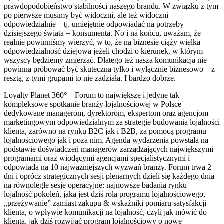
prawdopodobieństwo stabilności naszego brandu. W związku z tym
po pierwsze musimy być widoczni, ale też widoczni
odpowiedzialnie – tj. umiejętnie odpowiadać na potrzeby
dzisiejszego świata = konsumenta. No i na końcu, uważam, że
realnie powinniśmy wierzyć, w to, że na biznesie ciąży wielka
odpowiedzialność dziejowa jeżeli chodzi o kierunek, w którym
wszyscy będziemy zmierzać. Dlatego też nasza komunikacja nie
powinna próbować być skuteczna tylko i wyłącznie biznesowo – z
resztą, z tymi grupami to nie zadziała. I bardzo dobrze.
Loyalty Planet 360
°
– Forum to największe i jedyne tak
kompleksowe spotkanie branży lojalnościowej w Polsce
dedykowane managerom, dyrektorom, ekspertom oraz agencjom
marketingowym odpowiedzialnym za strategie budowania lojalności
klienta, zarówno na rynku B2C jak i B2B, za pomocą programu
lojalnościowego jak i poza nim. Agenda wydarzenia powstała na
podstawie doświadczeń managerów zarządzających największymi
programami oraz wiodącymi agencjami specjalistycznymi i
odpowiada na 10 najważniejszych wyzwań branży. Forum trwa 2
dni i oprócz strategicznych sesji plenarnych dzieli się każdego dnia
na równoległe sesje operacyjne: najnowsze badania rynku –
lojalność pokoleń, jaka jest dziś rola programu lojalnościowego,
„przeżywanie” zamiast zakupu & wskaźniki pomiaru satysfakcji
klienta, o wpływie komunikacji na lojalność, czyli jak mówić do
klienta, jak dziś rozwijać program lojalnościowy o nowe