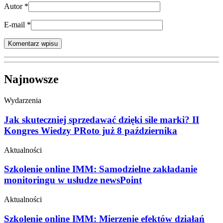
Autor
*
E-mail
*
Najnowsze
Wydarzenia
Jak skuteczniej sprzedawać dzięki sile marki? II
Kongres Wiedzy PRoto już 8 października
Aktualności
Szkolenie online IMM: Samodzielne zakładanie
monitoringu w usłudze newsPoint
Aktualności
Szkolenie online IMM: Mierzenie efektów działań