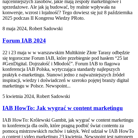
najcenniejszych zasobów, jakie mają zespoły marketingowe i
sprzedażowe. Ale jak ją budować, by realnie wpływała na
konwersje, wzrost i lojalność? Tego dowiesz się już 8 października
2025 podczas II Kongresu Wiedzy PRoto.
8 maja 2024, Robert Sadowski
Forum IAB 2024
22 i 23 maja w w warszawskim Multikinie Złote Tarasy odbędzie
się tegoroczne Forum IAB, które przebiegnie pod hasłem “25 lat
#GenDigital. Dojrzałość i Młodość”. Forum IAB to flagowa
konferencja IAB Polska, wytyczająca standardy najlepszych
praktyk e-marketingu. Stanowi jedno z najważniejszych źródeł
inspiracji, wiedzy i doświadczeń w szeroko pojętej branży digital
marketingu w Polsce. Newspoint...
5 kwietnia 2024, Robert Sadowski
IAB HowTo: Jak wygrać w content marketingu
IAB HowTo: Królewski Gambit, jak wygrać w content marketingu
to konferencja dla osób, które pragną podbić świat contentu za
pomocą mistrzowskich ruchów i taktyk. Weź udział w IAB HowTo
o content i video marketingu 23 kwietnia. Newspoint jest patronem