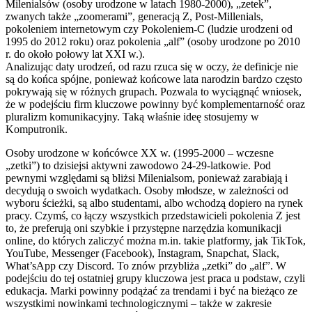
Milenialsów (osoby urodzone w latach 1980-2000), „zetek”,
zwanych także „zoomerami”, generacją Z, Post-Millenials,
pokoleniem internetowym czy Pokoleniem-C (ludzie urodzeni od
1995 do 2012 roku) oraz pokolenia „alf” (osoby urodzone po 2010
r. do około połowy lat XXI w.).
Analizując daty urodzeń, od razu rzuca się w oczy, że definicje nie
są do końca spójne, ponieważ końcowe lata narodzin bardzo często
pokrywają się w różnych grupach. Pozwala to wyciągnąć wniosek,
że w podejściu firm kluczowe powinny być komplementarność oraz
pluralizm komunikacyjny. Taką właśnie ideę stosujemy w
Komputronik.
Osoby urodzone w końcówce XX w. (1995-2000 – wczesne
„zetki”) to dzisiejsi aktywni zawodowo 24-29-latkowie. Pod
pewnymi względami są bliżsi Milenialsom, ponieważ zarabiają i
decydują o swoich wydatkach. Osoby młodsze, w zależności od
wyboru ścieżki, są albo studentami, albo wchodzą dopiero na rynek
pracy. Czymś, co łączy wszystkich przedstawicieli pokolenia Z jest
to, że preferują oni szybkie i przystępne narzędzia komunikacji
online, do których zaliczyć można m.in. takie platformy, jak TikTok,
YouTube, Messenger (Facebook), Instagram, Snapchat, Slack,
What’sApp czy Discord. To znów przybliża „zetki” do „alf”. W
podejściu do tej ostatniej grupy kluczowa jest praca u podstaw, czyli
edukacja. Marki powinny podążać za trendami i być na bieżąco ze
wszystkimi nowinkami technologicznymi – także w zakresie