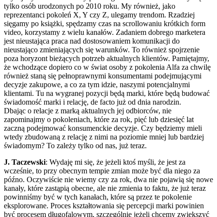
tylko osób urodzonych po 2010 roku. My również, jako
reprezentanci pokoleń X, Y czy Z, ulegamy trendom. Rzadziej
sięgamy po książki, spędzamy czas na scrollowaniu krótkich form
video, korzystamy z wielu kanałów. Zadaniem dobrego marketera
jest nieustająca praca nad dostosowaniem komunikacji do
nieustająco zmieniających się warunków. To również spojrzenie
poza horyzont bieżących potrzeb aktualnych klientów. Pamiętajmy,
że wchodzące dopiero co w świat osoby z pokolenia Alfa za chwilę
również staną się pełnoprawnymi konsumentami podejmującymi
decyzje zakupowe, a co za tym idzie, naszymi potencjalnymi
klientami. Tu na wygranej pozycji będą marki, które będą budować
świadomość marki i relację, de facto już od dnia narodzin.
Dbając o relacje z marką aktualnych jej odbiorców, nie
zapominajmy o pokoleniach, które za rok, pięć lub dziesięć lat
zaczną podejmować konsumenckie decyzje. Czy będziemy mieli
wtedy zbudowaną z relację z nimi na poziomie mniej lub bardziej
świadomym? To zależy tylko od nas, już teraz.
J. Taczewski
: Wydaję mi się, że jeżeli ktoś myśli, że jest za
wcześnie, to przy obecnym tempie zmian może być dla niego za
późno. Oczywiście nie wiemy czy za rok, dwa nie pojawią się nowe
kanały, które zastąpią obecne, ale nie zmienia to faktu, że już teraz
powinniśmy być w tych kanałach, które są przez te pokolenie
eksplorowane. Proces kształtowania się percepcji marki powinien
być procesem długofalowym, szczególnie jeżeli chcemy zwiększyć