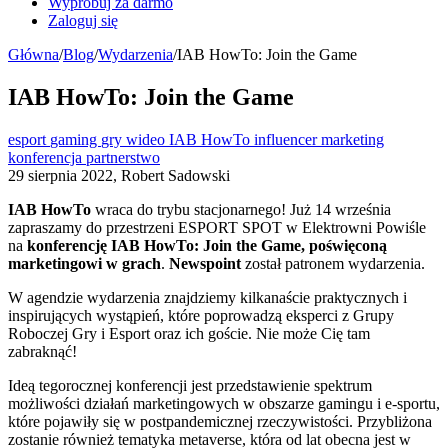
Wypróbuj za darmo
Zaloguj się
Główna
/
Blog
/
Wydarzenia
/
IAB HowTo: Join the Game
IAB HowTo: Join the Game
esport
gaming
gry wideo
IAB HowTo
influencer marketing
konferencja
partnerstwo
29 sierpnia 2022, Robert Sadowski
IAB HowTo
wraca do trybu stacjonarnego! Już 14 września
zapraszamy do przestrzeni ESPORT SPOT w Elektrowni Powiśle
na
konferencję IAB HowTo: Join the Game, poświęconą
marketingowi w grach
.
Newspoint
został patronem wydarzenia.
W agendzie wydarzenia znajdziemy kilkanaście praktycznych i
inspirujących wystąpień, które poprowadzą eksperci z Grupy
Roboczej Gry i Esport oraz ich goście. Nie może Cię tam
zabraknąć!
Ideą tegorocznej konferencji jest przedstawienie spektrum
możliwości działań marketingowych w obszarze gamingu i e-sportu,
które pojawiły się w postpandemicznej rzeczywistości. Przybliżona
zostanie również tematyka metaverse, która od lat obecna jest w