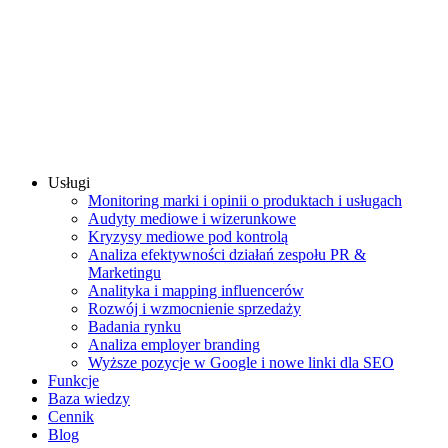
Usługi
Monitoring marki i opinii o produktach i usługach
Audyty mediowe i wizerunkowe
Kryzysy mediowe pod kontrolą
Analiza efektywności działań zespołu PR &
Marketingu
Analityka i mapping influencerów
Rozwój i wzmocnienie sprzedaży
Badania rynku
Analiza employer branding
Wyższe pozycje w Google i nowe linki dla SEO
Funkcje
Baza wiedzy
Cennik
Blog