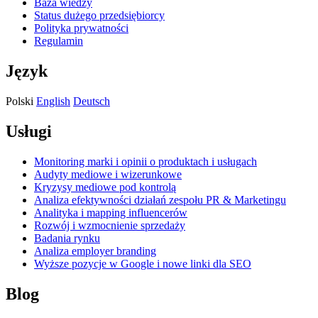
Baza wiedzy
Status dużego przedsiębiorcy
Polityka prywatności
Regulamin
Język
Polski
English
Deutsch
Usługi
Monitoring marki i opinii o produktach i usługach
Audyty mediowe i wizerunkowe
Kryzysy mediowe pod kontrolą
Analiza efektywności działań zespołu PR & Marketingu
Analityka i mapping influencerów
Rozwój i wzmocnienie sprzedaży
Badania rynku
Analiza employer branding
Wyższe pozycje w Google i nowe linki dla SEO
Blog