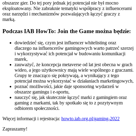
obszarze gier. Do tej pory jednak jej potencjał nie był mocno
eksploatowany. Nie zabraknie tematyki współpracy z influencerami
oraz narzędzi i mechanizmów pozwalających łączyć graczy z
marką.
Podczas IAB HowTo: Join the Game można będzie:
dowiedzieć się, czym jest influencer whitelisting oraz
dlaczego na influencerów gamingowych warto patrzeć szerzej
i wykorzystywać ich potencjał w budowaniu komunikacji
marek,
zauważyć, że koncepcja metaverse od lat jest obecna w grach
wideo, a jego użytkownicy mają wiele wspólnego z graczami.
Grupy te znacząco się pokrywają, a wynikający z tego
potencjał można wykorzystać w działaniach marketingowych,
poznać możliwości, jakie daje sponsoring wydarzeń w
obszarze gamingu i e-sportu,
nauczyć się, jak skutecznie łączyć marki z gamingiem oraz
gaming z markami, tak by spotkało się to z pozytywnym
odbiorem społeczności.
Więcej informacji i rejestracja:
howto.iab.org.pl/gaming-2022
Zapraszamy!