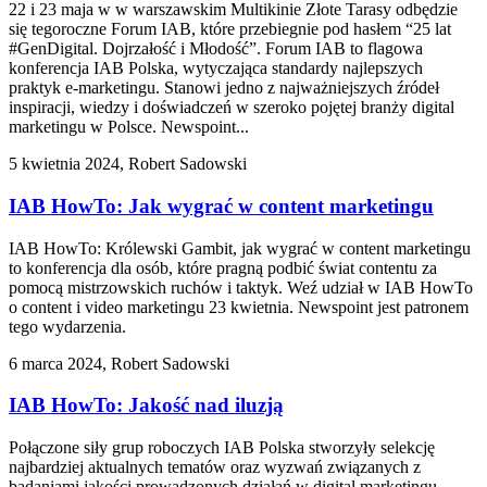
22 i 23 maja w w warszawskim Multikinie Złote Tarasy odbędzie
się tegoroczne Forum IAB, które przebiegnie pod hasłem “25 lat
#GenDigital. Dojrzałość i Młodość”. Forum IAB to flagowa
konferencja IAB Polska, wytyczająca standardy najlepszych
praktyk e-marketingu. Stanowi jedno z najważniejszych źródeł
inspiracji, wiedzy i doświadczeń w szeroko pojętej branży digital
marketingu w Polsce. Newspoint...
5 kwietnia 2024, Robert Sadowski
IAB HowTo: Jak wygrać w content marketingu
IAB HowTo: Królewski Gambit, jak wygrać w content marketingu
to konferencja dla osób, które pragną podbić świat contentu za
pomocą mistrzowskich ruchów i taktyk. Weź udział w IAB HowTo
o content i video marketingu 23 kwietnia. Newspoint jest patronem
tego wydarzenia.
6 marca 2024, Robert Sadowski
IAB HowTo: Jakość nad iluzją
Połączone siły grup roboczych IAB Polska stworzyły selekcję
najbardziej aktualnych tematów oraz wyzwań związanych z
badaniami jakości prowadzonych działań w digital marketingu.