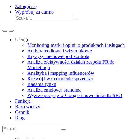
Zaloguj się
Wypróbuj za darmo
Usługi
Monitoring marki i opinii o produktach i usługach
Audyty mediowe i wizerunkowe
Kryzysy mediowe pod kontrolą
Analiza efektywności działań zespołu PR &
Marketingu
Analityka i mapping influencerów
Rozwój i wzmocnienie sprzedaży
Badania rynku
Analiza employer branding
Wyższe pozycje w Google i nowe linki dla SEO
Funkcje
Baza wiedzy
Cennik
Blog