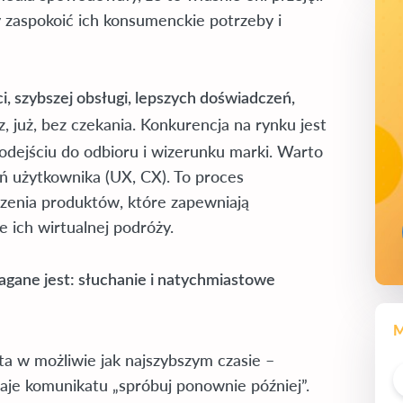
by zaspokoić ich konsumenckie potrzeby i
i, szybszej obsługi, lepszych doświadczeń,
, już, bez czekania. Konkurencja na rynku jest
odejściu do odbioru i wizerunku marki. Warto
ń użytkownika (UX, CX). To proces
zenia produktów, które zapewniają
 ich wirtualnej podróży.
agane jest: słuchanie i natychmiastowe
M
a w możliwie jak najszybszym czasie –
naje komunikatu „spróbuj ponownie później”.