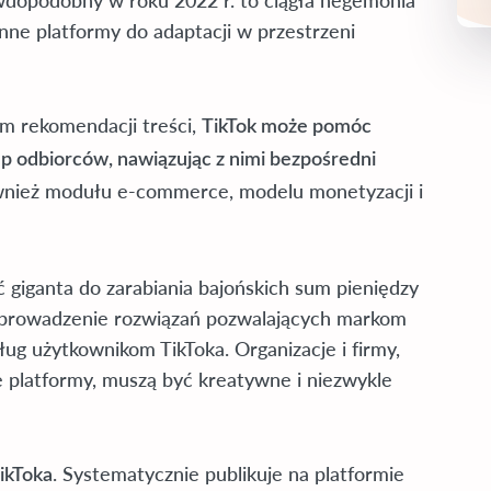
prawdopodobny w roku 2022 r. to ciągła hegemonia
inne platformy do adaptacji w przestrzeni
m rekomendacji treści,
TikTok może pomóc
 odbiorców, nawiązując z nimi bezpośredni
ównież modułu e-commerce, modelu monetyzacji i
 giganta do zarabiania bajońskich sum pieniędzy
 wprowadzenie rozwiązań pozwalających markom
ug użytkownikom TikToka. Organizacje i firmy,
e platformy, muszą być kreatywne i niezwykle
. Systematycznie publikuje na platformie
ikToka