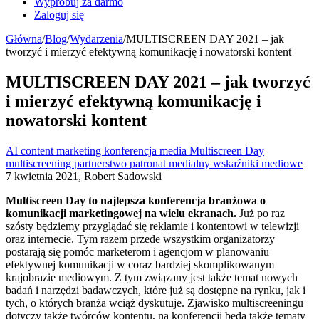
Wypróbuj za darmo
Zaloguj się
Główna
/
Blog
/
Wydarzenia
/
MULTISCREEN DAY 2021 – jak
tworzyć i mierzyć efektywną komunikację i nowatorski kontent
MULTISCREEN DAY 2021 – jak tworzyć
i mierzyć efektywną komunikację i
nowatorski kontent
AI
content marketing
konferencja
media
Multiscreen Day
multiscreening
partnerstwo
patronat medialny
wskaźniki mediowe
7 kwietnia 2021, Robert Sadowski
Multiscreen Day to najlepsza konferencja branżowa o
komunikacji marketingowej na wielu ekranach.
Już po raz
szósty będziemy przyglądać się reklamie i kontentowi w telewizji
oraz internecie. Tym razem przede wszystkim organizatorzy
postarają się pomóc marketerom i agencjom w planowaniu
efektywnej komunikacji w coraz bardziej skomplikowanym
krajobrazie mediowym. Z tym związany jest także temat nowych
badań i narzędzi badawczych, które już są dostępne na rynku, jak i
tych, o których branża wciąż dyskutuje. Zjawisko multiscreeningu
dotyczy także twórców kontentu, na konferencji będą także tematy