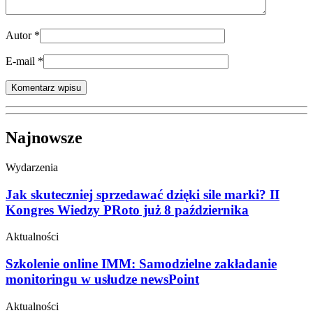
Autor
*
E-mail
*
Najnowsze
Wydarzenia
Jak skuteczniej sprzedawać dzięki sile marki? II
Kongres Wiedzy PRoto już 8 października
Aktualności
Szkolenie online IMM: Samodzielne zakładanie
monitoringu w usłudze newsPoint
Aktualności