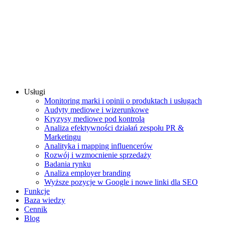
Usługi
Monitoring marki i opinii o produktach i usługach
Audyty mediowe i wizerunkowe
Kryzysy mediowe pod kontrolą
Analiza efektywności działań zespołu PR &
Marketingu
Analityka i mapping influencerów
Rozwój i wzmocnienie sprzedaży
Badania rynku
Analiza employer branding
Wyższe pozycje w Google i nowe linki dla SEO
Funkcje
Baza wiedzy
Cennik
Blog