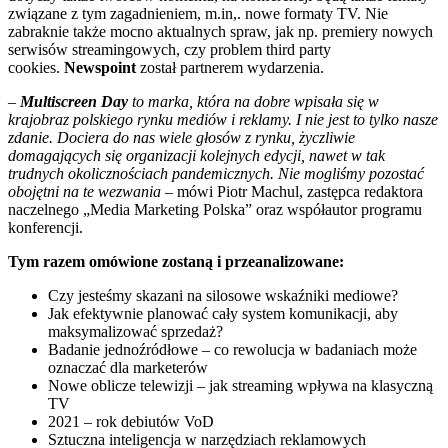
związane z tym zagadnieniem, m.in,. nowe formaty TV. Nie
zabraknie także mocno aktualnych spraw, jak np. premiery nowych
serwisów streamingowych, czy problem third party
cookies.
Newspoint
został partnerem wydarzenia.
–
Multiscreen Day
to marka, która na dobre wpisała się w
krajobraz polskiego rynku mediów i reklamy. I nie jest to tylko nasze
zdanie. Dociera do nas wiele głosów z rynku, życzliwie
domagających się organizacji kolejnych edycji, nawet w tak
trudnych okolicznościach pandemicznych. Nie mogliśmy pozostać
obojętni na te wezwania
– mówi Piotr Machul, zastępca redaktora
naczelnego „Media Marketing Polska” oraz współautor programu
konferencji.
Tym razem omówione zostaną i przeanalizowane:
Czy jesteśmy skazani na silosowe wskaźniki mediowe?
Jak efektywnie planować cały system komunikacji, aby
maksymalizować sprzedaż?
Badanie jednoźródłowe – co rewolucja w badaniach może
oznaczać dla marketerów
Nowe oblicze telewizji – jak streaming wpływa na klasyczną
TV
2021 – rok debiutów VoD
Sztuczna inteligencja w narzędziach reklamowych