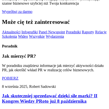
szanse biznesowe szybciej niż Twoja konkurencja
Wypróbuj za darmo
Może cię też zainteresować
Aktualności
Infografiki
Panel Newspoint
Poradniki
Raporty
Relacje
Szkolenia
Wideo
Wszystkie
Wydarzenia
Poradnik
Jak mierzyć PR?
W poradniku znajdziesz informacje jak mierzyć aktywności działu
PR, jak określić wkład PR w realizację celów biznesowych.
POBIERZ
8 września 2025, Robert Sadowski
Jak skuteczniej sprzedawać dzięki sile marki? II
Kongres Wiedzy PRoto już 8 października