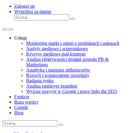
Zaloguj się
Wypróbuj za darmo
Usługi
Monitoring marki i opinii o produktach i usługach
Audyty mediowe i wizerunkowe
Kryzysy mediowe pod kontrolą
Analiza efektywności działań zespołu PR &
Marketingu
Analityka i mapping influencerów
Rozwój i wzmocnienie sprzedaży
Badania rynku
Analiza employer branding
Wyższe pozycje w Google i nowe linki dla SEO
Funkcje
Baza wiedzy
Cennik
Blog