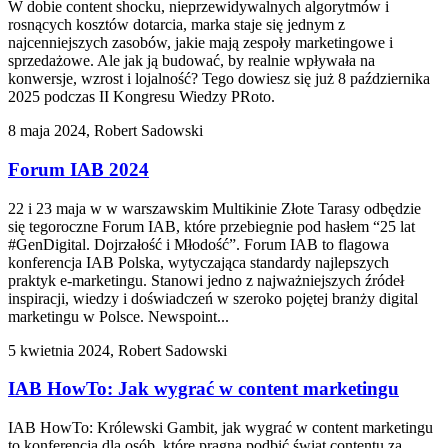
W dobie content shocku, nieprzewidywalnych algorytmów i
rosnących kosztów dotarcia, marka staje się jednym z
najcenniejszych zasobów, jakie mają zespoły marketingowe i
sprzedażowe. Ale jak ją budować, by realnie wpływała na
konwersje, wzrost i lojalność? Tego dowiesz się już 8 października
2025 podczas II Kongresu Wiedzy PRoto.
8 maja 2024, Robert Sadowski
Forum IAB 2024
22 i 23 maja w w warszawskim Multikinie Złote Tarasy odbędzie
się tegoroczne Forum IAB, które przebiegnie pod hasłem “25 lat
#GenDigital. Dojrzałość i Młodość”. Forum IAB to flagowa
konferencja IAB Polska, wytyczająca standardy najlepszych
praktyk e-marketingu. Stanowi jedno z najważniejszych źródeł
inspiracji, wiedzy i doświadczeń w szeroko pojętej branży digital
marketingu w Polsce. Newspoint...
5 kwietnia 2024, Robert Sadowski
IAB HowTo: Jak wygrać w content marketingu
IAB HowTo: Królewski Gambit, jak wygrać w content marketingu
to konferencja dla osób, które pragną podbić świat contentu za