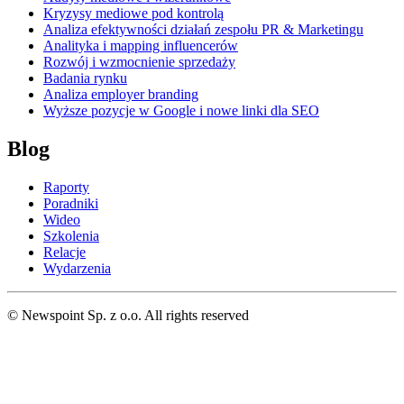
Kryzysy mediowe pod kontrolą
Analiza efektywności działań zespołu PR & Marketingu
Analityka i mapping influencerów
Rozwój i wzmocnienie sprzedaży
Badania rynku
Analiza employer branding
Wyższe pozycje w Google i nowe linki dla SEO
Blog
Raporty
Poradniki
Wideo
Szkolenia
Relacje
Wydarzenia
© Newspoint Sp. z o.o. All rights reserved