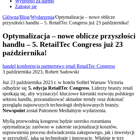
Wypróbuj za darmo
Zaloguj się
Główna
/
Blog
/
Wydarzenia
/
Optymalizacja – nowe oblicze
przyszłości handlu – 5. RetailTec Congress już 23 października!
Optymalizacja – nowe oblicze przyszłości
handlu – 5. RetailTec Congress już 23
października!
handel
konferencja
partnerstwo
retail
RetailTec Congress
3 października 2023, Robert Sadowski
Już 23 października 2023 r. w hotelu Sofitel Warsaw Victoria
odbędzie się
5. edycja RetailTec Congress
. Liderzy branży retail
spotkają się, aby wyznaczyć kluczowe kierunki rozwoju polskiego
sektora handlu, przeanalizować aktualne trendy oraz dokonać
przeglądu najnowszych technologii dedykowanych branży.
Newspoint
został Patronem Medialnym wydarzenia.
Myślą przewodnią kongresu będzie szeroko rozumiana
optymalizacja: zarówno w zakresie racjonalizacji kosztów,
usprawnienia procesu doświadczenia zakupowego, jak i inwestycji
w przyszłość, jaką są technologie i innowacje. Właśnie te trzy