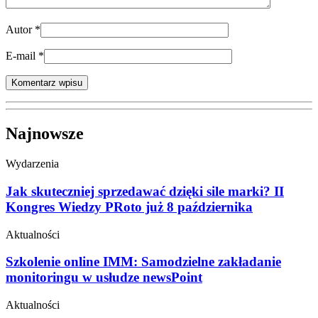
Autor
*
E-mail
*
Najnowsze
Wydarzenia
Jak skuteczniej sprzedawać dzięki sile marki? II
Kongres Wiedzy PRoto już 8 października
Aktualności
Szkolenie online IMM: Samodzielne zakładanie
monitoringu w usłudze newsPoint
Aktualności