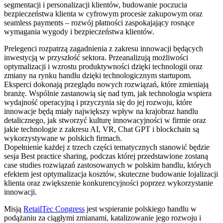
segmentacji i personalizacji klientów, budowanie poczucia
bezpieczeństwa klienta w cyfrowym procesie zakupowym oraz
seamless payments – rozwój płatności zaspokajający rosnące
wymagania wygody i bezpieczeństwa klientów.
Prelegenci rozpatrzą zagadnienia z zakresu innowacji będących
inwestycją w przyszłość sektora. Przeanalizują możliwości
optymalizacji i wzrostu produktywności dzięki technologii oraz
zmiany na rynku handlu dzięki technologicznym startupom.
Eksperci dokonają przeglądu nowych rozwiązań, które zmieniają
branżę. Wspólnie zastanowią się nad tym, jak technologia wspiera
wydajność operacyjną i przyczynia się do jej rozwoju, które
innowacje będą miały największy wpływ na krajobraz handlu
detalicznego, jak stworzyć kulturę innowacyjności w firmie oraz
jakie technologie z zakresu AI, VR, Chat GPT i blockchain są
wykorzystywane w polskich firmach.
Dopełnienie każdej z trzech części tematycznych stanowić będzie
sesja Best practice sharing, podczas której przedstawione zostaną
case studies rozwiązań zastosowanych w polskim handlu, których
efektem jest optymalizacja kosztów, skuteczne budowanie lojalizacji
klienta oraz zwiększenie konkurencyjności poprzez wykorzystanie
innowacji.
Misją
RetailTec Congress
jest wspieranie polskiego handlu w
podążaniu za ciągłymi zmianami, katalizowanie jego rozwoju i