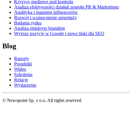
Kryzysy mediowe pod kontrolą
Analiza efektywności działań zespołu PR & Marketingu
Analityka i mapping influencerów
Rozwój i wzmocnienie sprzedaży
Badania rynku
Analiza employer branding
Wyższe pozycje w Google i nowe linki dla SEO
Blog
Raporty
Poradniki
Wideo
Szkolenia
Relacje
Wydarzenia
© Newspoint Sp. z o.o. All rights reserved