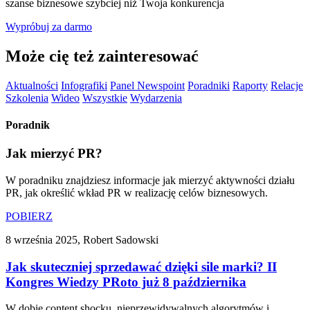
szanse biznesowe szybciej niż Twoja konkurencja
Wypróbuj za darmo
Może cię też zainteresować
Aktualności
Infografiki
Panel Newspoint
Poradniki
Raporty
Relacje
Szkolenia
Wideo
Wszystkie
Wydarzenia
Poradnik
Jak mierzyć PR?
W poradniku znajdziesz informacje jak mierzyć aktywności działu
PR, jak określić wkład PR w realizację celów biznesowych.
POBIERZ
8 września 2025, Robert Sadowski
Jak skuteczniej sprzedawać dzięki sile marki? II
Kongres Wiedzy PRoto już 8 października
W dobie content shocku, nieprzewidywalnych algorytmów i