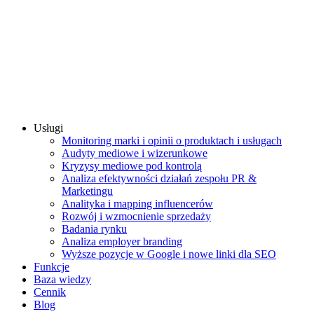
Usługi
Monitoring marki i opinii o produktach i usługach
Audyty mediowe i wizerunkowe
Kryzysy mediowe pod kontrolą
Analiza efektywności działań zespołu PR &
Marketingu
Analityka i mapping influencerów
Rozwój i wzmocnienie sprzedaży
Badania rynku
Analiza employer branding
Wyższe pozycje w Google i nowe linki dla SEO
Funkcje
Baza wiedzy
Cennik
Blog