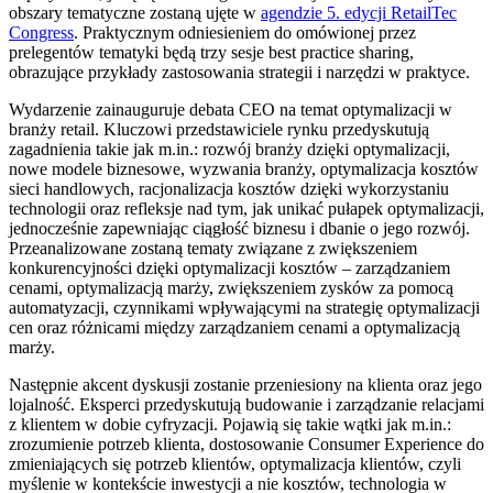
obszary tematyczne zostaną ujęte w
agendzie 5. edycji RetailTec
Congress
. Praktycznym odniesieniem do omówionej przez
prelegentów tematyki będą trzy sesje best practice sharing,
obrazujące przykłady zastosowania strategii i narzędzi w praktyce.
Wydarzenie zainauguruje debata CEO na temat optymalizacji w
branży retail. Kluczowi przedstawiciele rynku przedyskutują
zagadnienia takie jak m.in.: rozwój branży dzięki optymalizacji,
nowe modele biznesowe, wyzwania branży, optymalizacja kosztów
sieci handlowych, racjonalizacja kosztów dzięki wykorzystaniu
technologii oraz refleksje nad tym, jak unikać pułapek optymalizacji,
jednocześnie zapewniając ciągłość biznesu i dbanie o jego rozwój.
Przeanalizowane zostaną tematy związane z zwiększeniem
konkurencyjności dzięki optymalizacji kosztów – zarządzaniem
cenami, optymalizacją marży, zwiększeniem zysków za pomocą
automatyzacji, czynnikami wpływającymi na strategię optymalizacji
cen oraz różnicami między zarządzaniem cenami a optymalizacją
marży.
Następnie akcent dyskusji zostanie przeniesiony na klienta oraz jego
lojalność. Eksperci przedyskutują budowanie i zarządzanie relacjami
z klientem w dobie cyfryzacji. Pojawią się takie wątki jak m.in.:
zrozumienie potrzeb klienta, dostosowanie Consumer Experience do
zmieniających się potrzeb klientów, optymalizacja klientów, czyli
myślenie w kontekście inwestycji a nie kosztów, technologia w