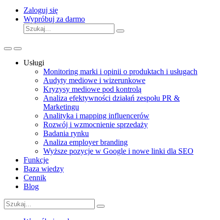
Zaloguj się
Wypróbuj za darmo
Usługi
Monitoring marki i opinii o produktach i usługach
Audyty mediowe i wizerunkowe
Kryzysy mediowe pod kontrolą
Analiza efektywności działań zespołu PR &
Marketingu
Analityka i mapping influencerów
Rozwój i wzmocnienie sprzedaży
Badania rynku
Analiza employer branding
Wyższe pozycje w Google i nowe linki dla SEO
Funkcje
Baza wiedzy
Cennik
Blog