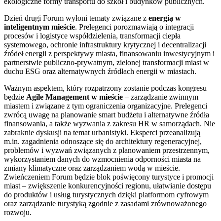
ekologiczne formy transportu do szkół i budynków publicznych.
Dzień drugi Forum wyłoni tematy związane z
energią w
inteligentnym mieście
. Prelegenci porozmawiają o integracji
procesów i logistyce współdzielenia, transformacji ciepła
systemowego, ochronie infrastruktury krytycznej i decentralizacji
źródeł energii z perspektywy miasta, finansowaniu inwestycyjnym i
partnerstwie publiczno-prywatnym, zielonej transformacji miast w
duchu ESG oraz alternatywnych źródłach energii w miastach.
Ważnym aspektem, który rozpatrzony zostanie podczas kongresu
będzie
Agile Management w mieście
– zarządzanie zwinnym
miastem i związane z tym ograniczenia organizacyjne. Prelegenci
zwrócą uwagę na planowanie smart budżetu i alternatywne źródła
finansowania, a także wyzwania z zakresu HR w samorządach. Nie
zabraknie dyskusji na temat urbanistyki. Eksperci przeanalizują
m.in. zagadnienia odnoszące się do architektury regeneracyjnej,
problemów i wyzwań związanych z planowaniem przestrzennym,
wykorzystaniem danych do wzmocnienia odporności miasta na
zmiany klimatyczne oraz zarządzaniem wodą w mieście.
Zwieńczeniem Forum będzie blok poświęcony turystyce i promocji
miast – zwiększenie konkurencyjności regionu, ułatwianie dostępu
do produktów i usług turystycznych dzięki platformom cyfrowym
oraz zarządzanie turystyką zgodnie z zasadami zrównoważonego
rozwoju.