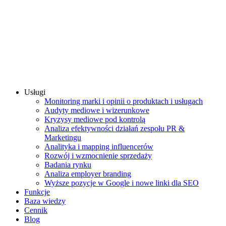
Usługi
Monitoring marki i opinii o produktach i usługach
Audyty mediowe i wizerunkowe
Kryzysy mediowe pod kontrolą
Analiza efektywności działań zespołu PR &
Marketingu
Analityka i mapping influencerów
Rozwój i wzmocnienie sprzedaży
Badania rynku
Analiza employer branding
Wyższe pozycje w Google i nowe linki dla SEO
Funkcje
Baza wiedzy
Cennik
Blog