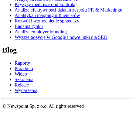
Kryzysy mediowe pod kontrolą
Analiza efektywności działań zespołu PR & Marketingu
Analityka i mapping influencerów
Rozwój i wzmocnienie sprzedaży
Badania rynku
Analiza employer branding
Wyższe pozycje w Google i nowe linki dla SEO
Blog
Raporty
Poradniki
Wideo
Szkolenia
Relacje
Wydarzenia
© Newspoint Sp. z o.o. All rights reserved