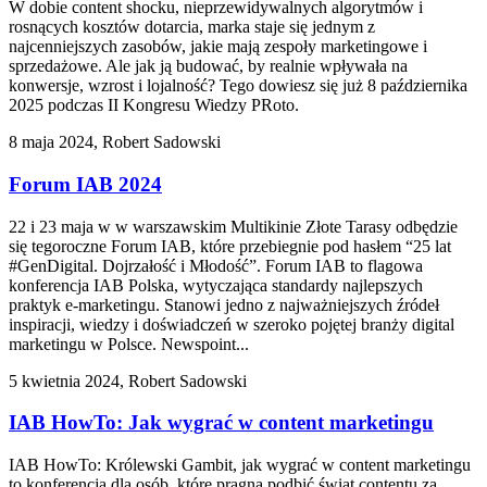
W dobie content shocku, nieprzewidywalnych algorytmów i
rosnących kosztów dotarcia, marka staje się jednym z
najcenniejszych zasobów, jakie mają zespoły marketingowe i
sprzedażowe. Ale jak ją budować, by realnie wpływała na
konwersje, wzrost i lojalność? Tego dowiesz się już 8 października
2025 podczas II Kongresu Wiedzy PRoto.
8 maja 2024, Robert Sadowski
Forum IAB 2024
22 i 23 maja w w warszawskim Multikinie Złote Tarasy odbędzie
się tegoroczne Forum IAB, które przebiegnie pod hasłem “25 lat
#GenDigital. Dojrzałość i Młodość”. Forum IAB to flagowa
konferencja IAB Polska, wytyczająca standardy najlepszych
praktyk e-marketingu. Stanowi jedno z najważniejszych źródeł
inspiracji, wiedzy i doświadczeń w szeroko pojętej branży digital
marketingu w Polsce. Newspoint...
5 kwietnia 2024, Robert Sadowski
IAB HowTo: Jak wygrać w content marketingu
IAB HowTo: Królewski Gambit, jak wygrać w content marketingu
to konferencja dla osób, które pragną podbić świat contentu za