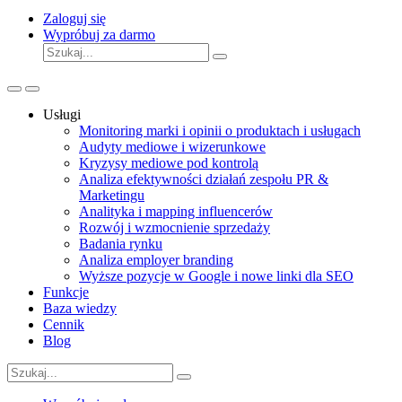
Zaloguj się
Wypróbuj za darmo
Usługi
Monitoring marki i opinii o produktach i usługach
Audyty mediowe i wizerunkowe
Kryzysy mediowe pod kontrolą
Analiza efektywności działań zespołu PR &
Marketingu
Analityka i mapping influencerów
Rozwój i wzmocnienie sprzedaży
Badania rynku
Analiza employer branding
Wyższe pozycje w Google i nowe linki dla SEO
Funkcje
Baza wiedzy
Cennik
Blog