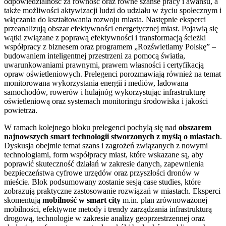
odpowiedzialność za równość oraz równe szanse pracy i awansu, a
także możliwości aktywizacji ludzi do udziału w życiu społecznym i
włączania do kształtowania rozwoju miasta. Następnie eksperci
przeanalizują obszar efektywności energetycznej miast. Pojawią się
wątki związane z poprawą efektywności i transformacją ścieżki
współpracy z biznesem oraz programem „Rozświetlamy Polskę” –
budowaniem inteligentnej przestrzeni za pomocą światła,
uwarunkowaniami prawnymi, prawem własności i certyfikacją
opraw oświetleniowych. Prelegenci porozmawiają również na temat
monitorowana wykorzystania energii i mediów, ładowana
samochodów, rowerów i hulajnóg wykorzystując infrastrukturę
oświetleniową oraz systemach monitoringu środowiska i jakości
powietrza.
W ramach kolejnego bloku prelegenci pochylą się nad
obszarem
najnowszych smart technologii stworzonych z myślą o miastach
.
Dyskusja obejmie temat szans i zagrożeń związanych z nowymi
technologiami, form współpracy miast, które wskazane są, aby
poprawić skuteczność działań w zakresie danych, zapewnienia
bezpieczeństwa cyfrowe urzędów oraz przyszłości dronów w
mieście. Blok podsumowany zostanie sesją case studies, które
zobrazują praktyczne zastosowanie rozwiązań w miastach. Eksperci
skomentują
mobilność w smart city
m.in. plan zrównoważonej
mobilności, efektywne metody i trendy zarządzania infrastrukturą
drogową, technologie w zakresie analizy geoprzestrzennej oraz