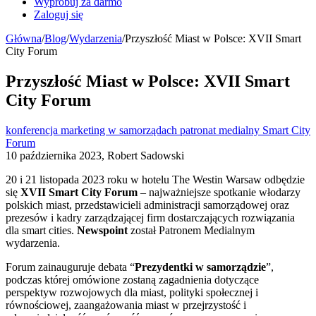
Wypróbuj za darmo
Zaloguj się
Główna
/
Blog
/
Wydarzenia
/
Przyszłość Miast w Polsce: XVII Smart
City Forum
Przyszłość Miast w Polsce: XVII Smart
City Forum
konferencja
marketing w samorządach
patronat medialny
Smart City
Forum
10 października 2023, Robert Sadowski
20 i 21 listopada 2023 roku w hotelu The Westin Warsaw odbędzie
się
XVII Smart City Forum
– najważniejsze spotkanie włodarzy
polskich miast, przedstawicieli administracji samorządowej oraz
prezesów i kadry zarządzającej firm dostarczających rozwiązania
dla smart cities.
Newspoint
został Patronem Medialnym
wydarzenia.
Forum zainauguruje debata “
Prezydentki w samorządzie
”,
podczas której omówione zostaną zagadnienia dotyczące
perspektyw rozwojowych dla miast, polityki społecznej i
równościowej, zaangażowania miast w przejrzystość i