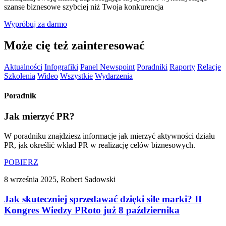
szanse biznesowe szybciej niż Twoja konkurencja
Wypróbuj za darmo
Może cię też zainteresować
Aktualności
Infografiki
Panel Newspoint
Poradniki
Raporty
Relacje
Szkolenia
Wideo
Wszystkie
Wydarzenia
Poradnik
Jak mierzyć PR?
W poradniku znajdziesz informacje jak mierzyć aktywności działu
PR, jak określić wkład PR w realizację celów biznesowych.
POBIERZ
8 września 2025, Robert Sadowski
Jak skuteczniej sprzedawać dzięki sile marki? II
Kongres Wiedzy PRoto już 8 października