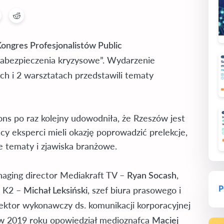
ongres Profesjonalistów Public
 zabezpieczenia kryzysowe”. Wydarzenie
ch i 2 warsztatach przedstawili tematy
ons po raz kolejny udowodniła, że Rzeszów jest
cy eksperci mieli okazję poprowadzić prelekcje,
e tematy i zjawiska branżowe.
naging director Mediakraft TV –
,
Ryan Socash
P
a K2 –
, szef biura prasowego i
Michał Leksiński
ektor wykonawczy ds. komunikacji korporacyjnej
 w 2019 roku opowiedział medioznafca
Maciej