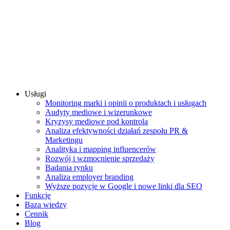
Usługi
Monitoring marki i opinii o produktach i usługach
Audyty mediowe i wizerunkowe
Kryzysy mediowe pod kontrolą
Analiza efektywności działań zespołu PR &
Marketingu
Analityka i mapping influencerów
Rozwój i wzmocnienie sprzedaży
Badania rynku
Analiza employer branding
Wyższe pozycje w Google i nowe linki dla SEO
Funkcje
Baza wiedzy
Cennik
Blog