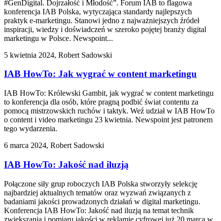
#GenDigital. Dojrzałość i Młodość”. Forum IAB to flagowa
konferencja IAB Polska, wytyczająca standardy najlepszych
praktyk e-marketingu. Stanowi jedno z najważniejszych źródeł
inspiracji, wiedzy i doświadczeń w szeroko pojętej branży digital
marketingu w Polsce. Newspoint...
5 kwietnia 2024, Robert Sadowski
IAB HowTo: Jak wygrać w content marketingu
IAB HowTo: Królewski Gambit, jak wygrać w content marketingu
to konferencja dla osób, które pragną podbić świat contentu za
pomocą mistrzowskich ruchów i taktyk. Weź udział w IAB HowTo
o content i video marketingu 23 kwietnia. Newspoint jest patronem
tego wydarzenia.
6 marca 2024, Robert Sadowski
IAB HowTo: Jakość nad iluzją
Połączone siły grup roboczych IAB Polska stworzyły selekcję
najbardziej aktualnych tematów oraz wyzwań związanych z
badaniami jakości prowadzonych działań w digital marketingu.
Konferencja IAB HowTo: Jakość nad iluzją na temat technik
zwiększania i pomiaru jakości w reklamie cyfrowej już 20 marca w