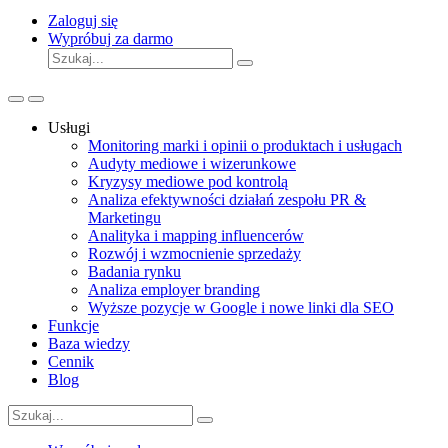
Zaloguj się
Wypróbuj za darmo
Usługi
Monitoring marki i opinii o produktach i usługach
Audyty mediowe i wizerunkowe
Kryzysy mediowe pod kontrolą
Analiza efektywności działań zespołu PR &
Marketingu
Analityka i mapping influencerów
Rozwój i wzmocnienie sprzedaży
Badania rynku
Analiza employer branding
Wyższe pozycje w Google i nowe linki dla SEO
Funkcje
Baza wiedzy
Cennik
Blog