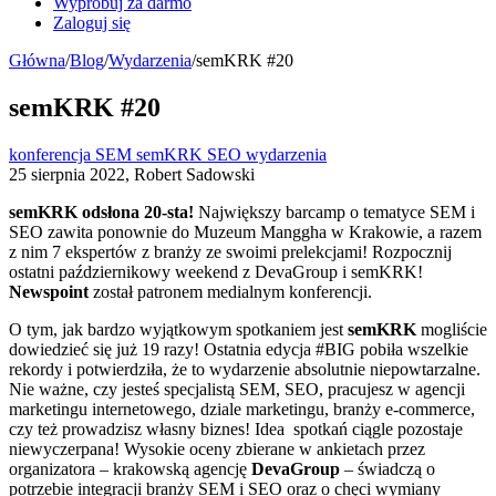
Wypróbuj za darmo
Zaloguj się
Główna
/
Blog
/
Wydarzenia
/
semKRK #20
semKRK #20
konferencja
SEM
semKRK
SEO
wydarzenia
25 sierpnia 2022, Robert Sadowski
semKRK odsłona 20-sta!
Największy barcamp o tematyce SEM i
SEO zawita ponownie do Muzeum Manggha w Krakowie, a razem
z nim 7 ekspertów z branży ze swoimi prelekcjami! Rozpocznij
ostatni październikowy weekend z DevaGroup i semKRK!
Newspoint
został patronem medialnym konferencji.
O tym, jak bardzo wyjątkowym spotkaniem jest
semKRK
mogliście
dowiedzieć się już 19 razy! Ostatnia edycja #BIG pobiła wszelkie
rekordy i potwierdziła, że to wydarzenie absolutnie niepowtarzalne.
Nie ważne, czy jesteś specjalistą SEM, SEO, pracujesz w agencji
marketingu internetowego, dziale marketingu, branży e-commerce,
czy też prowadzisz własny biznes! Idea spotkań ciągle pozostaje
niewyczerpana! Wysokie oceny zbierane w ankietach przez
organizatora – krakowską agencję
DevaGroup
– świadczą o
potrzebie integracji branży SEM i SEO oraz o chęci wymiany