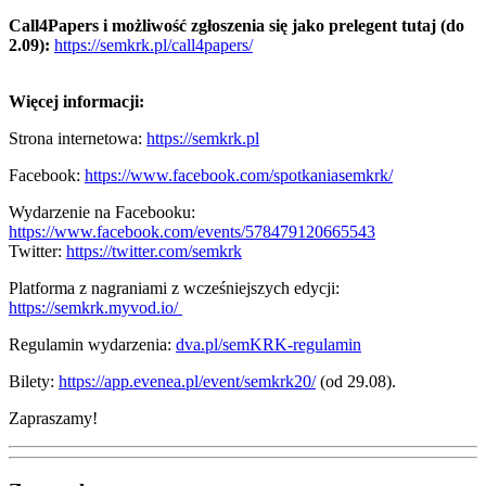
Call4Papers i możliwość zgłoszenia się jako prelegent tutaj (do
2.09):
https://semkrk.pl/call4papers/
Więcej informacji:
Strona internetowa:
https://semkrk.pl
Facebook:
https://www.facebook.com/spotkaniasemkrk/
Wydarzenie na Facebooku:
https://www.facebook.com/events/578479120665543
Twitter:
https://twitter.com/semkrk
Platforma z nagraniami z wcześniejszych edycji:
https://semkrk.myvod.io/
Regulamin wydarzenia:
dva.pl/semKRK-regulamin
Bilety:
https://app.evenea.pl/event/semkrk20/
(od 29.08).
Zapraszamy!