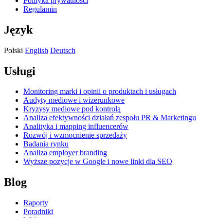
Polityka prywatności
Regulamin
Język
Polski
English
Deutsch
Usługi
Monitoring marki i opinii o produktach i usługach
Audyty mediowe i wizerunkowe
Kryzysy mediowe pod kontrolą
Analiza efektywności działań zespołu PR & Marketingu
Analityka i mapping influencerów
Rozwój i wzmocnienie sprzedaży
Badania rynku
Analiza employer branding
Wyższe pozycje w Google i nowe linki dla SEO
Blog
Raporty
Poradniki