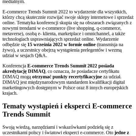
medialnym.
E-commerce Trends Summit 2022 to wydarzenie dla wszystkich,
którzy chcą skutecznie rozwijać swoje sklepy internetowe i sprzedaż
online. Tematyka konferencji skupia się na obszarach związanych z
nowymi trendami w e-commerce (live shopping, q-commerce,
metaverse), osobą e- klienta, marketplace i omnichannel, a także
technologiach usprawniających sprzedaż online. Wydarzenie
odbędzie się
15 września 2022 w formie online
(transmisja na
żywo), a uczestnicy obejrzą wystąpienia prelegentów i wezmą
udział w sesjach Q&A.
Konferencja
E-commerce Trends Summit 2022 posiada
akredytację DIMAQ
, co oznacza, że posiadacze certyfikatu
DIMAQ mogą
otrzymać punkty recertyfikacyjne
za udział.
DIMAQ jest międzynarodowym standardem kwalifikacji digital
marketingowych dostępnym w Polsce oraz 8 innych europejskich
krajach.
Tematy wystąpień i eksperci E-commerce
Trends Summit
Swoją wiedzą, narzędziami i wskazówkami podzielą się z
uczestnikami polscy i światowi eksperci e-commerce. Oto
jedne z