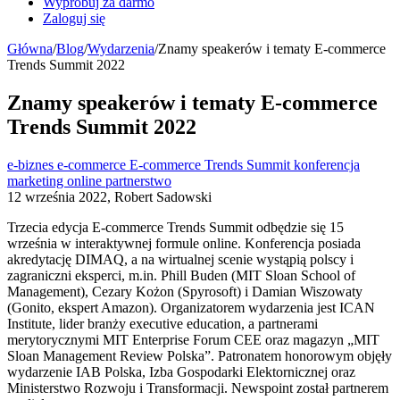
Wypróbuj za darmo
Zaloguj się
Główna
/
Blog
/
Wydarzenia
/
Znamy speakerów i tematy E-commerce
Trends Summit 2022
Znamy speakerów i tematy E-commerce
Trends Summit 2022
e-biznes
e-commerce
E-commerce Trends Summit
konferencja
marketing online
partnerstwo
12 września 2022, Robert Sadowski
Trzecia edycja E-commerce Trends Summit odbędzie się 15
września w interaktywnej formule online. Konferencja posiada
akredytację DIMAQ, a na wirtualnej scenie wystąpią polscy i
zagraniczni eksperci, m.in. Phill Buden (MIT Sloan School of
Management), Cezary Kożon (Spyrosoft) i Damian Wiszowaty
(Gonito, ekspert Amazon). Organizatorem wydarzenia jest ICAN
Institute, lider branży executive education, a partnerami
merytorycznymi MIT Enterprise Forum CEE oraz magazyn „MIT
Sloan Management Review Polska”. Patronatem honorowym objęły
wydarzenie IAB Polska, Izba Gospodarki Elektornicznej oraz
Ministerstwo Rozwoju i Transformacji. Newspoint został partnerem