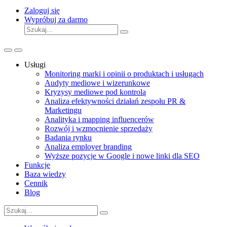
Zaloguj się
Wypróbuj za darmo
Usługi
Monitoring marki i opinii o produktach i usługach
Audyty mediowe i wizerunkowe
Kryzysy mediowe pod kontrolą
Analiza efektywności działań zespołu PR &
Marketingu
Analityka i mapping influencerów
Rozwój i wzmocnienie sprzedaży
Badania rynku
Analiza employer branding
Wyższe pozycje w Google i nowe linki dla SEO
Funkcje
Baza wiedzy
Cennik
Blog