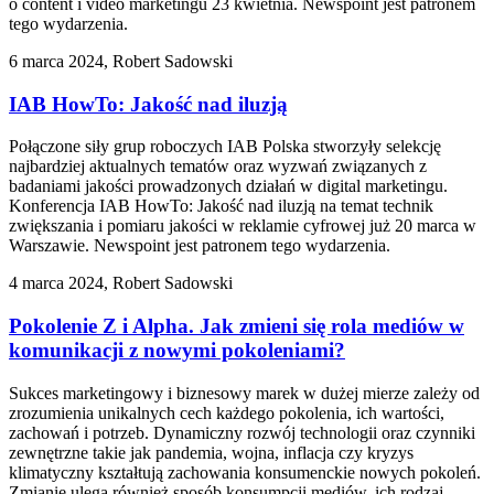
o content i video marketingu 23 kwietnia. Newspoint jest patronem
tego wydarzenia.
6 marca 2024, Robert Sadowski
IAB HowTo: Jakość nad iluzją
Połączone siły grup roboczych IAB Polska stworzyły selekcję
najbardziej aktualnych tematów oraz wyzwań związanych z
badaniami jakości prowadzonych działań w digital marketingu.
Konferencja IAB HowTo: Jakość nad iluzją na temat technik
zwiększania i pomiaru jakości w reklamie cyfrowej już 20 marca w
Warszawie. Newspoint jest patronem tego wydarzenia.
4 marca 2024, Robert Sadowski
Pokolenie Z i Alpha. Jak zmieni się rola mediów w
komunikacji z nowymi pokoleniami?
Sukces marketingowy i biznesowy marek w dużej mierze zależy od
zrozumienia unikalnych cech każdego pokolenia, ich wartości,
zachowań i potrzeb. Dynamiczny rozwój technologii oraz czynniki
zewnętrzne takie jak pandemia, wojna, inflacja czy kryzys
klimatyczny kształtują zachowania konsumenckie nowych pokoleń.
Zmianie ulega również sposób konsumpcji mediów, ich rodzaj,