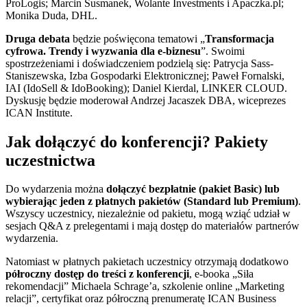
ProLogis; Marcin Susmanek, Wolante Investments i Apaczka.pl;
Monika Duda, DHL.
Druga debata
będzie poświęcona tematowi „
Transformacja
cyfrowa. Trendy i wyzwania dla e-biznesu
”. Swoimi
spostrzeżeniami i doświadczeniem podzielą się: Patrycja Sass-
Staniszewska, Izba Gospodarki Elektronicznej; Paweł Fornalski,
IAI (IdoSell & IdoBooking); Daniel Kierdal, LINKER CLOUD.
Dyskusję będzie moderował Andrzej Jacaszek DBA, wiceprezes
ICAN Institute.
Jak dołączyć do konferencji? Pakiety
uczestnictwa
Do wydarzenia można
dołączyć bezpłatnie (pakiet Basic) lub
wybierając jeden z płatnych pakietów (Standard lub Premium)
.
Wszyscy uczestnicy, niezależnie od pakietu, mogą wziąć udział w
sesjach Q&A z prelegentami i mają dostęp do materiałów partnerów
wydarzenia.
Natomiast w płatnych pakietach uczestnicy otrzymają dodatkowo
półroczny dostęp do treści z konferencji
, e-booka „Siła
rekomendacji” Michaela Schrage’a, szkolenie online „Marketing
relacji”, certyfikat oraz półroczną prenumeratę ICAN Business