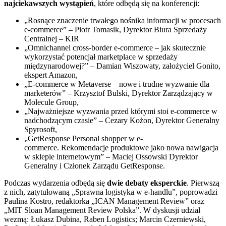
najciekawszych wystąpień
, które odbędą się na konferencji:
„Rosnące znaczenie trwałego nośnika informacji w procesach
e-commerce” – Piotr Tomasik, Dyrektor Biura Sprzedaży
Centralnej – KIR
„Omnichannel cross-border e-commerce – jak skutecznie
wykorzystać potencjał marketplace w sprzedaży
międzynarodowej?” – Damian Wiszowaty, założyciel Gonito,
ekspert Amazon,
„E-commerce w Metaverse – nowe i trudne wyzwanie dla
marketerów” – Krzysztof Bulski, Dyrektor Zarządzający w
Molecule Group,
„Najważniejsze wyzwania przed którymi stoi e-commerce w
nadchodzącym czasie” – Cezary Kożon, Dyrektor Generalny
Spyrosoft,
„GetResponse Personal shopper w e-
commerce. Rekomendacje produktowe jako nowa nawigacja
w sklepie internetowym” – Maciej Ossowski Dyrektor
Generalny i Członek Zarządu GetResponse.
Podczas wydarzenia odbędą się
dwie debaty eksperckie
. Pierwszą
z nich, zatytułowaną „Sprawna logistyka w e-handlu”, poprowadzi
Paulina Kostro, redaktorka „ICAN Management Review” oraz
„MIT Sloan Management Review Polska”. W dyskusji udział
wezmą: Łukasz Dubina, Raben Logistics; Marcin Czerniewski,