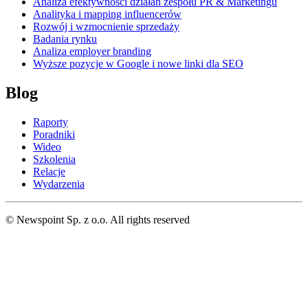
Analiza efektywności działań zespołu PR & Marketingu
Analityka i mapping influencerów
Rozwój i wzmocnienie sprzedaży
Badania rynku
Analiza employer branding
Wyższe pozycje w Google i nowe linki dla SEO
Blog
Raporty
Poradniki
Wideo
Szkolenia
Relacje
Wydarzenia
© Newspoint Sp. z o.o. All rights reserved