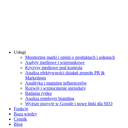
Usługi
Monitoring marki i opinii o produktach i usługach
Audyty mediowe i wizerunkowe
Kryzysy mediowe pod kontrolą
Analiza efektywności działań zespołu PR &
Marketingu
Analityka i mapping influencerów
Rozwój i wzmocnienie sprzedaży
Badania rynku
Analiza employer branding
Wyższe pozycje w Google i nowe linki dla SEO
Funkcje
Baza wiedzy
Cennik
Blog