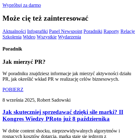
Wypróbuj za darmo
Może cię też zainteresować
Aktualności
Infografiki
Panel Newspoint
Poradniki
Raporty
Relacje
Szkolenia
Wideo
Wszystkie
Wydarzenia
Poradnik
Jak mierzyć PR?
W poradniku znajdziesz informacje jak mierzyć aktywności działu
PR, jak określić wkład PR w realizację celów biznesowych.
POBIERZ
8 września 2025, Robert Sadowski
Jak skuteczniej sprzedawać dzięki sile marki? II
Kongres Wiedzy PRoto już 8 października
W dobie content shocku, nieprzewidywalnych algorytmów i
rosnących kosztów dotarcia, marka staje się jednym z