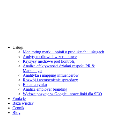
Usługi
Monitoring marki i opinii o produktach i usługach
Audyty mediowe i wizerunkowe
Kryzysy mediowe pod kontrolą
Analiza efektywności działań zespołu PR &
Marketingu
Analityka i mapping influencerów
Rozwój i wzmocnienie sprzedaży
Badania rynku
Analiza employer branding
Wyższe pozycje w Google i nowe linki dla SEO
Funkcje
Baza wiedzy
Cennik
Blog