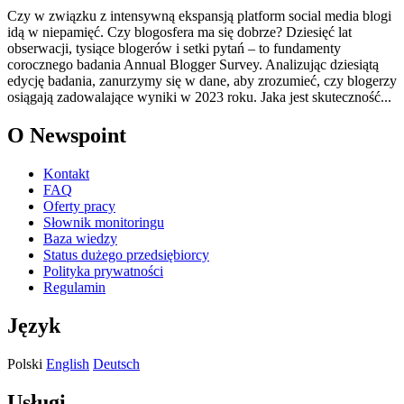
Czy w związku z intensywną ekspansją platform social media blogi
idą w niepamięć. Czy blogosfera ma się dobrze? Dziesięć lat
obserwacji, tysiące blogerów i setki pytań – to fundamenty
corocznego badania Annual Blogger Survey. Analizując dziesiątą
edycję badania, zanurzymy się w dane, aby zrozumieć, czy blogerzy
osiągają zadowalające wyniki w 2023 roku. Jaka jest skuteczność...
O Newspoint
Kontakt
FAQ
Oferty pracy
Słownik monitoringu
Baza wiedzy
Status dużego przedsiębiorcy
Polityka prywatności
Regulamin
Język
Polski
English
Deutsch
Usługi