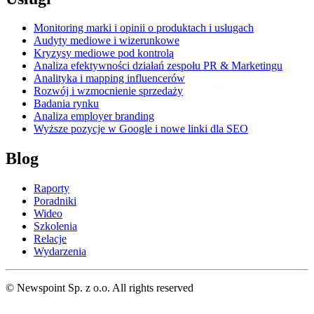
Monitoring marki i opinii o produktach i usługach
Audyty mediowe i wizerunkowe
Kryzysy mediowe pod kontrolą
Analiza efektywności działań zespołu PR & Marketingu
Analityka i mapping influencerów
Rozwój i wzmocnienie sprzedaży
Badania rynku
Analiza employer branding
Wyższe pozycje w Google i nowe linki dla SEO
Blog
Raporty
Poradniki
Wideo
Szkolenia
Relacje
Wydarzenia
© Newspoint Sp. z o.o. All rights reserved