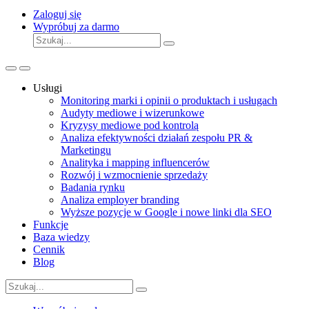
Zaloguj się
Wypróbuj za darmo
Usługi
Monitoring marki i opinii o produktach i usługach
Audyty mediowe i wizerunkowe
Kryzysy mediowe pod kontrolą
Analiza efektywności działań zespołu PR &
Marketingu
Analityka i mapping influencerów
Rozwój i wzmocnienie sprzedaży
Badania rynku
Analiza employer branding
Wyższe pozycje w Google i nowe linki dla SEO
Funkcje
Baza wiedzy
Cennik
Blog