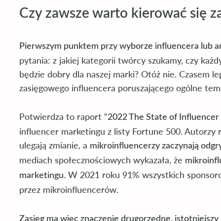
Czy zawsze warto kierować się z
Pierwszym punktem przy wyborze influencera lub 
pytania: z jakiej kategorii twórcy szukamy, czy każ
będzie dobry dla naszej marki? Otóż nie. Czasem l
zasięgowego influencera poruszającego ogólne tem
Potwierdza to raport “
2022 The State of Influencer
influencer marketingu z listy Fortune 500. Autorzy
ulegają zmianie, a
mikroinfluencerzy zaczynają odgr
mediach społecznościowych wykazała, że ​​
mikroinf
. W 2021 roku 91% wszystkich sponsor
marketingu
przez mikroinfluencerów.
Zasięg ma więc znaczenie drugorzędne, istotniejszy