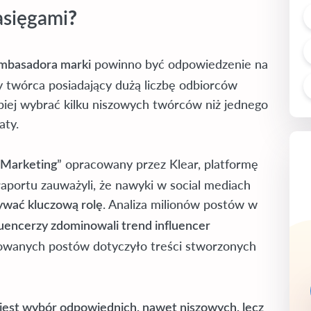
?
asięgami
powinno być odpowiedzenie na
ambasadora marki
dy twórca posiadający dużą liczbę odbiorców
epiej wybrać kilku niszowych twórców niż jednego
aty.
” opracowany przez Klear, platformę
 Marketing
 raportu zauważyli, że nawyki w social mediach
. Analiza milionów postów w
ywać kluczową rolę
luencerzy zdominowali trend influencer
owanych postów dotyczyło treści stworzonych
 jest wybór odpowiednich, nawet niszowych, lecz