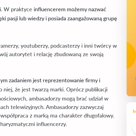
ci. W praktyce
influencerem możemy nazwać
zięki pasji lub wiedzy i posiada zaangażowaną grupę
gramerzy, youtuberzy, podcasterzy i inni twórcy w
ój autorytet i relację zbudowaną ze swoją
m zadaniem jest reprezentowanie firmy i
o niej, że jest twarzą marki. Oprócz publikacji
znościowych, ambasadorzy mogą brać udział w
ach telewizyjnych. Ambasadorzy zazwyczaj
M
a współpraca z marką ma charakter długofalowy.
haryzmatyczni influencerzy.