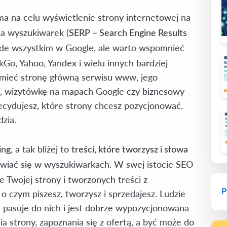
ma na celu wyświetlenie strony internetowej na
a wyszukiwarek (
SERP – Search Engine Results
ede wszystkim w Google, ale warto wspomnieć
Go, Yahoo, Yandex i wielu innych bardziej
mieć stronę główną serwisu www, jego
ge, wizytówkę na mapach Google czy biznesowy
decydujesz, które strony chcesz pozycjonować.
zia.
, a tak bliżej to
ing
treści, które tworzysz i słowa
awiać się w wyszukiwarkach. W swej istocie SEO
ie Twojej strony i tworzonych treści z
P
o czym piszesz, tworzysz i sprzedajesz. Ludzie
ta pasuje do nich i jest dobrze wypozycjonowana
ia strony, zapoznania się z ofertą, a być może do