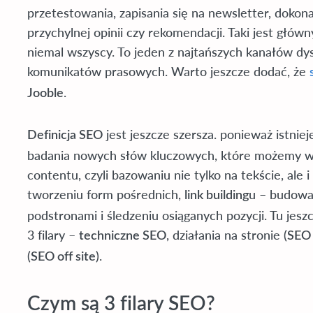
przetestowania, zapisania się na newsletter, dokona
przychylnej opinii czy rekomendacji. Taki jest głów
niemal wszyscy. To jeden z najtańszych kanałów dyst
komunikatów prasowych. Warto jeszcze dodać, że
.
Jooble
jest jeszcze szersza. ponieważ istnie
Definicja SEO
badania nowych słów kluczowych, które możemy wyk
contentu, czyli bazowaniu nie tylko na tekście, ale i 
tworzeniu form pośrednich,
u – budowan
link building
podstronami i śledzeniu osiąganych pozycji. Tu jes
3 filary –
, działania na stronie (
techniczne SEO
SEO 
(
).
SEO off site
Czym są 3 filary SEO?