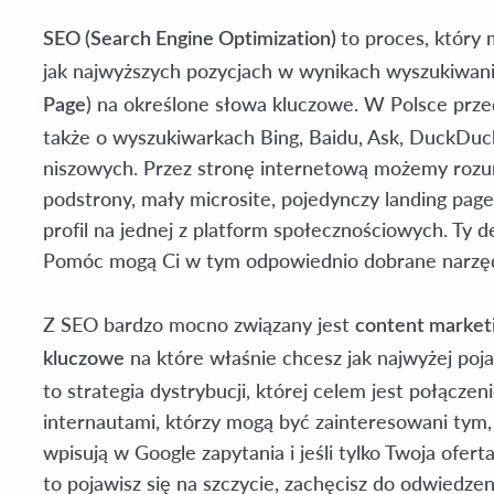
to proces, który 
SEO (Search Engine Optimization)
jak najwyższych pozycjach w wynikach wyszukiwani
) na określone słowa kluczowe. W Polsce prz
Page
także o wyszukiwarkach Bing, Baidu, Ask, DuckDuck
niszowych. Przez stronę internetową możemy rozu
podstrony, mały microsite, pojedynczy landing pa
profil na jednej z platform społecznościowych. Ty 
Pomóc mogą Ci w tym odpowiednio dobrane narzęd
Z SEO bardzo mocno związany jest
content market
na które właśnie chcesz jak najwyżej poj
kluczowe
to strategia dystrybucji, której celem jest połączen
internautami, którzy mogą być zainteresowani tym, 
wpisują w Google zapytania i jeśli tylko Twoja ofer
to pojawisz się na szczycie, zachęcisz do odwiedzen